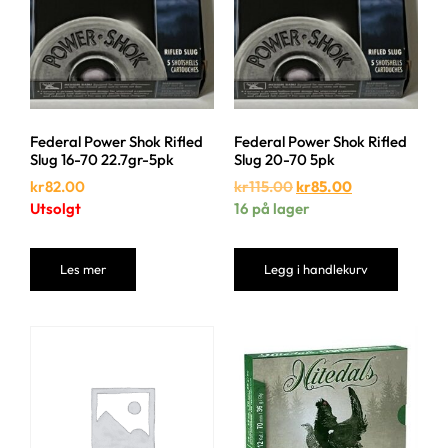
Federal Power Shok Rifled
Federal Power Shok Rifled
Slug 16-70 22.7gr-5pk
Slug 20-70 5pk
kr
82.00
kr
115.00
kr
85.00
Utsolgt
16 på lager
Les mer
Legg i handlekurv