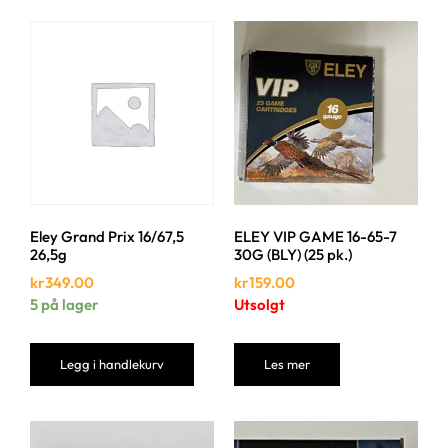
Eley Grand Prix 16/67,5
ELEY VIP GAME 16-65-7
26,5g
30G (BLY) (25 pk.)
kr
349.00
kr
159.00
5 på lager
Utsolgt
Legg i handlekurv
Les mer