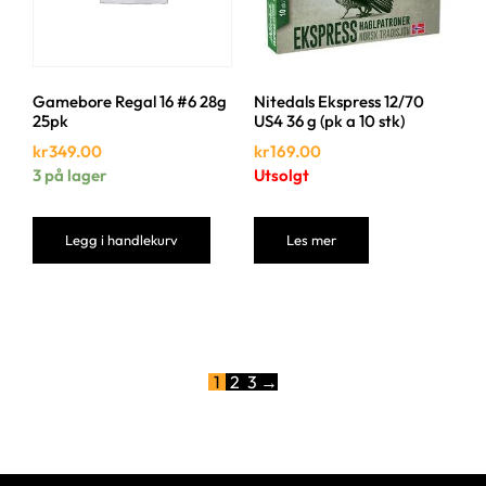
Gamebore Regal 16 #6 28g
Nitedals Ekspress 12/70
25pk
US4 36 g (pk a 10 stk)
kr
349.00
kr
169.00
3 på lager
Utsolgt
Legg i handlekurv
Les mer
1
2
3
→