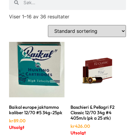
Viser 1–16 av 36 resultater
Baikal europe jaktammo
Baschieri & Pellagri F2
kaliber 12/70 #5 34g-25pk
Classic 12/70 34g #4
405m/s (pk a 25 stk)
kr
89.00
kr
426.00
Utsolgt
Utsolgt