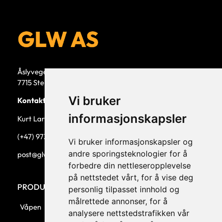
Åslyvegen 5b
7715 Steinkjer
Vi bruker
Kontaktperson
informasjonskapsler
Kurt Larsen, daglig leder.
(+47) 973 33 332
Vi bruker informasjonskapsler og
andre sporingsteknologier for å
post@glw.no
forbedre din nettleseropplevelse
på nettstedet vårt, for å vise deg
PRODUKTKATEGORIER
personlig tilpasset innhold og
målrettede annonser, for å
Våpen
analysere nettstedstrafikken vår