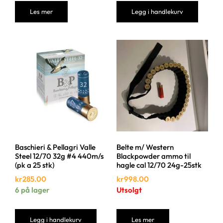
Les mer
Legg i handlekurv
Baschieri & Pellagri Valle
Belte m/ Western
Steel 12/70 32g #4 440m/s
Blackpowder ammo til
(pk a 25 stk)
hagle cal 12/70 24g-25stk
kr
285.00
kr
998.00
6 på lager
Utsolgt
Legg i handlekurv
Les mer