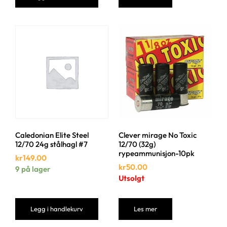
Caledonian Elite Steel
Clever mirage No Toxic
12/70 24g stålhagl #7
12/70 (32g)
rypeammunisjon-10pk
kr
149.00
kr
50.00
9 på lager
Utsolgt
Legg i handlekurv
Les mer