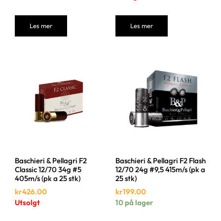
Les mer
Les mer
Baschieri & Pellagri F2
Baschieri & Pellagri F2 Flash
Classic 12/70 34g #5
12/70 24g #9,5 415m/s (pk a
405m/s (pk a 25 stk)
25 stk)
kr
426.00
kr
199.00
Utsolgt
10 på lager