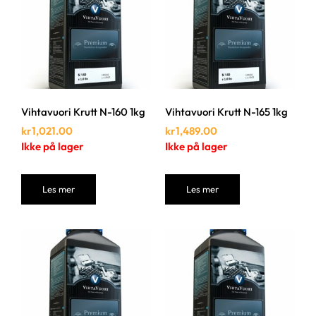
Vihtavuori Krutt N-160 1kg
Vihtavuori Krutt N-165 1kg
kr
1,021.00
kr
1,489.00
Ikke på lager
Ikke på lager
Les mer
Les mer