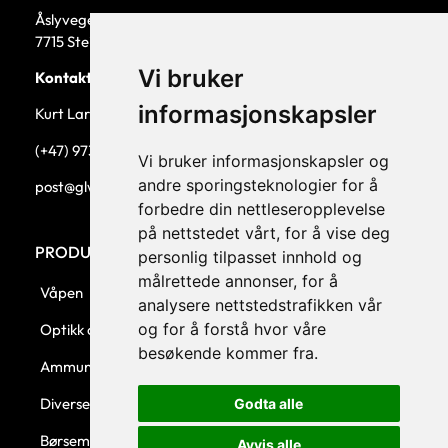
Åslyvegen 5b
7715 Steinkjer
Vi bruker
Kontaktperson
informasjonskapsler
Kurt Larsen, daglig leder.
(+47) 973 33 332
Vi bruker informasjonskapsler og
andre sporingsteknologier for å
post@glw.no
forbedre din nettleseropplevelse
på nettstedet vårt, for å vise deg
PRODUKTKATEGORIER
personlig tilpasset innhold og
målrettede annonser, for å
Våpen
analysere nettstedstrafikken vår
og for å forstå hvor våre
Optikk og montasjer
besøkende kommer fra.
Ammunisjon
Diverse
Godta alle
Børsemaker
Avvis alle