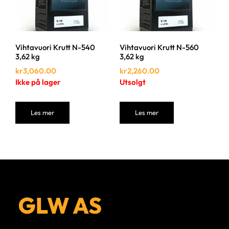
Vihtavuori Krutt N-540
Vihtavuori Krutt N-560
3,62 kg
3,62 kg
kr
3,060.00
kr
2,260.00
Ikke på lager
Utsolgt
Les mer
Les mer