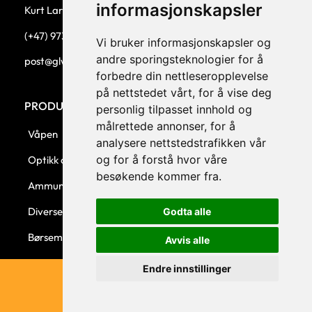
informasjonskapsler
Kurt Larsen, daglig leder.
(+47) 973 33 332
Vi bruker informasjonskapsler og
andre sporingsteknologier for å
post@glw.no
forbedre din nettleseropplevelse
på nettstedet vårt, for å vise deg
PRODUKTKATEGORIER
personlig tilpasset innhold og
målrettede annonser, for å
Våpen
analysere nettstedstrafikken vår
og for å forstå hvor våre
Optikk og montasjer
besøkende kommer fra.
Ammunisjon
Diverse
Godta alle
Børsemaker
Avvis alle
Endre innstillinger
© 2023 GLW AS - Levert av Horn Media