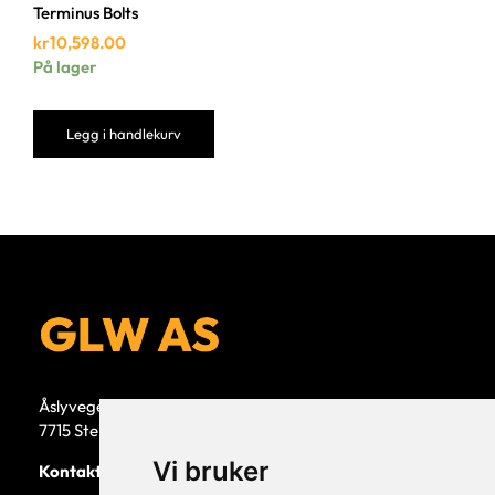
Terminus Bolts
kr
10,598.00
På lager
Legg i handlekurv
Åslyvegen 5b
7715 Steinkjer
Vi bruker
Kontaktperson