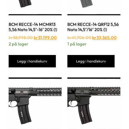
BCM RECCE-14 MCMR13
BCM RECCE-14 QRF12 5,56
5,56 Nato 14,5″-16″ 20% (!)
Nato 14,5″/16″ 20% (!)
kr
38,998.00
kr
31,199.00
kr
41,706.00
kr
33,365.00
2 på lager
1 på lager
Legg i handlekurv
Legg i handlekurv