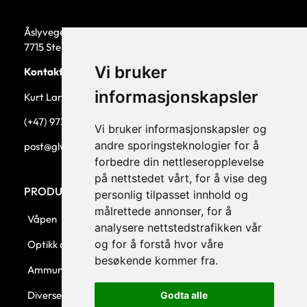
Åslyvegen 5b
7715 Steinkjer
Vi bruker
Kontaktperson
informasjonskapsler
Kurt Larsen, daglig leder.
(+47) 973 33 332
Vi bruker informasjonskapsler og
andre sporingsteknologier for å
post@glw.no
forbedre din nettleseropplevelse
på nettstedet vårt, for å vise deg
PRODUKTKATEGORIER
personlig tilpasset innhold og
målrettede annonser, for å
Våpen
analysere nettstedstrafikken vår
og for å forstå hvor våre
Optikk og montasjer
besøkende kommer fra.
Ammunisjon
Diverse
Godta alle