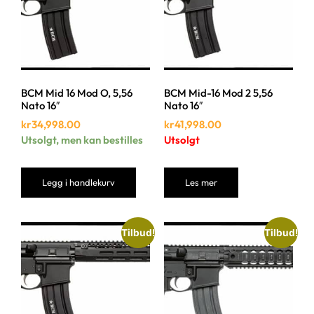
BCM Mid 16 Mod O, 5,56
BCM Mid-16 Mod 2 5,56
Nato 16″
Nato 16″
kr
34,998.00
kr
41,998.00
Utsolgt, men kan bestilles
Utsolgt
Legg i handlekurv
Les mer
Tilbud!
Tilbud!