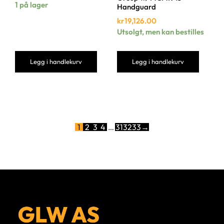
1 på lager
Handguard
kr
19,126.00
Utsolgt, men kan bestilles
Legg i handlekurv
Legg i handlekurv
1
2
3
4
…
31
32
33
→