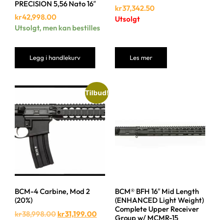
PRECISION 5,56 Nato 16″
kr
37,342.50
kr
42,998.00
Utsolgt
Utsolgt, men kan bestilles
Legg i handlekurv
Les mer
Tilbud!
BCM-4 Carbine, Mod 2
BCM® BFH 16″ Mid Length
(20%)
(ENHANCED Light Weight)
Complete Upper Receiver
kr
38,998.00
kr
31,199.00
Group w/ MCMR-15