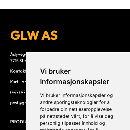
Åslyvegen 5b
7715 Steinkjer
Vi bruker
Kontaktperson
informasjonskapsler
Kurt Larsen, daglig leder.
(+47) 973 33 332
Vi bruker informasjonskapsler og
andre sporingsteknologier for å
post@glw.no
forbedre din nettleseropplevelse
på nettstedet vårt, for å vise deg
PRODUKTKATEGORIER
personlig tilpasset innhold og