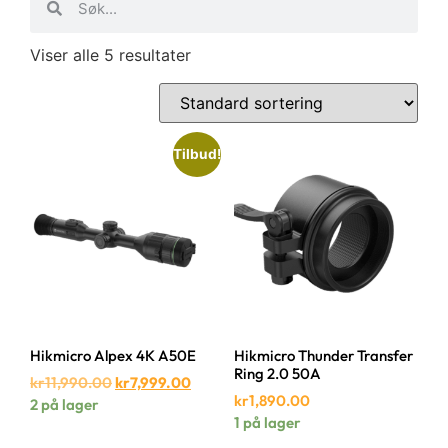
Viser alle 5 resultater
Tilbud!
Hikmicro Alpex 4K A50E
Hikmicro Thunder Transfer
Ring 2.0 50A
kr
11,990.00
kr
7,999.00
kr
1,890.00
2 på lager
1 på lager