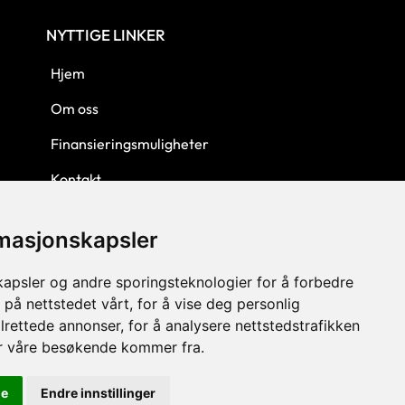
NYTTIGE LINKER
Hjem
Om oss
Finansieringsmuligheter
Kontakt
Personvern
rmasjonskapsler
Kjøpsbetingelser
kapsler og andre sporingsteknologier for å forbedre
 på nettstedet vårt, for å vise deg personlig
lrettede annonser, for å analysere nettstedstrafikken
or våre besøkende kommer fra.
le
Endre innstillinger