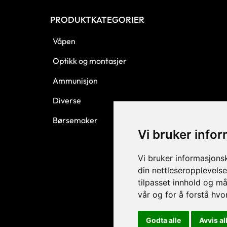
PRODUKTKATEGORIER
Våpen
Optikk og montasjer
Ammunisjon
Diverse
Børsemaker
Vi bruker info
Vi bruker informasjons
din nettleseropplevelse
tilpasset innhold og må
vår og for å forstå hv
Godta alle
Avvis al