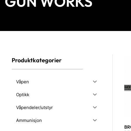
GUN WORKS
Produktkategorier
Våpen
Optikk
Våpendeler/utstyr
Ammunisjon
BR