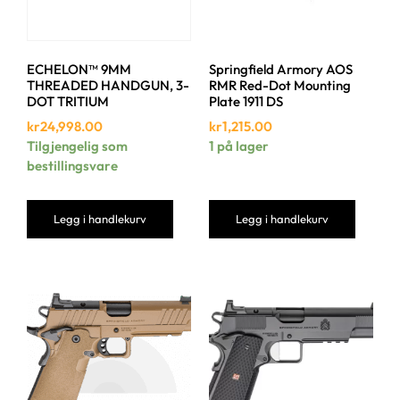
ECHELON™ 9MM
Springfield Armory AOS
THREADED HANDGUN, 3-
RMR Red-Dot Mounting
DOT TRITIUM
Plate 1911 DS
kr
24,998.00
kr
1,215.00
Tilgjengelig som
1 på lager
bestillingsvare
Legg i handlekurv
Legg i handlekurv