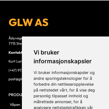
Åslyvegen 5b
7715 Steinkjer
Vi bruker
Kontaktperson
informasjonskapsler
Kurt Larsen, daglig leder.
(+47) 973 33 332
Vi bruker informasjonskapsler og
andre sporingsteknologier for å
post@glw.no
forbedre din nettleseropplevelse
på nettstedet vårt, for å vise deg
PRODUKTKATEGORIER
personlig tilpasset innhold og
målrettede annonser, for å
Våpen
analysere nettstedstrafikken vår