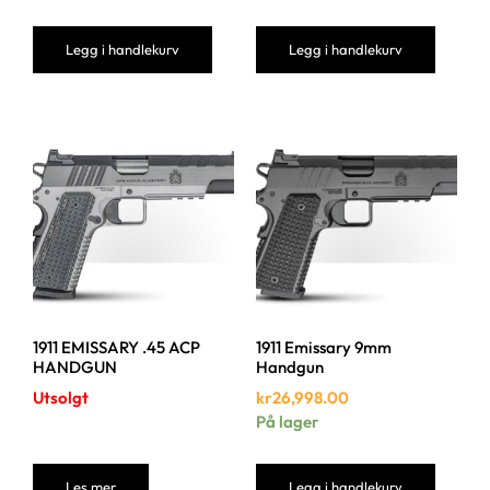
Legg i handlekurv
Legg i handlekurv
1911 EMISSARY .45 ACP
1911 Emissary 9mm
HANDGUN
Handgun
Utsolgt
kr
26,998.00
På lager
Les mer
Legg i handlekurv