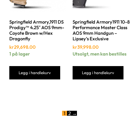
Springfield Armory,1911 DS
Springfield Armory1911 10-8
Prodigy™ 4.25″ AOS 9mm-
Performance Master Class
Coyote Brown w/Hex
AOS 9mm Handgun –
Dragonfly
Lipsey’s Exclusive
kr
29,698.00
kr
39,998.00
1 på lager
Utsolgt, men kan bestilles
Legg i handlekurv
Legg i handlekurv
1
2
→