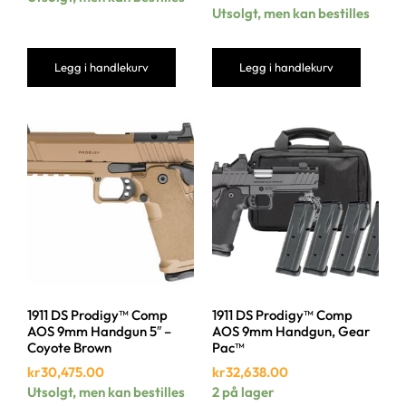
Utsolgt, men kan bestilles
Legg i handlekurv
Legg i handlekurv
1911 DS Prodigy™ Comp
1911 DS Prodigy™ Comp
AOS 9mm Handgun 5″ –
AOS 9mm Handgun, Gear
Coyote Brown
Pac™
kr
30,475.00
kr
32,638.00
Utsolgt, men kan bestilles
2 på lager