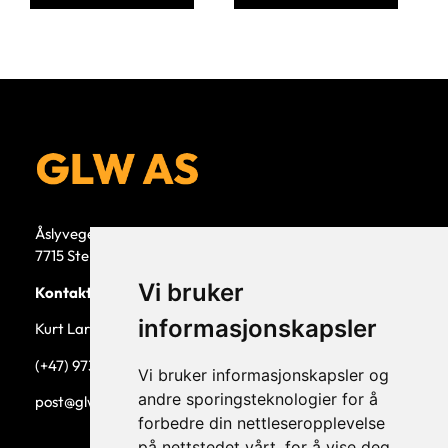
Åslyvegen 5b
7715 Steinkjer
Vi bruker
Kontaktperson
informasjonskapsler
Kurt Larsen, daglig leder.
(+47) 973 33 332
Vi bruker informasjonskapsler og
andre sporingsteknologier for å
post@glw.no
forbedre din nettleseropplevelse
på nettstedet vårt, for å vise deg