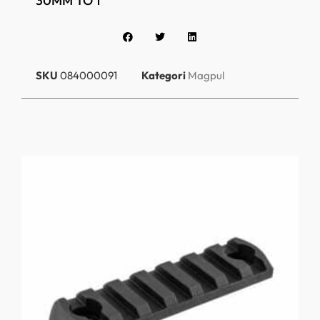
30MM TO 1″
SKU
084000091
Kategori
Magpul