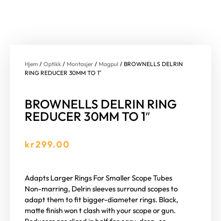
Hjem
/
Optikk
/
Montasjer
/
Magpul
/ BROWNELLS DELRIN
RING REDUCER 30MM TO 1″
BROWNELLS DELRIN RING
REDUCER 30MM TO 1″
kr
299.00
Adapts Larger Rings For Smaller Scope Tubes
Non-marring, Delrin sleeves surround scopes to
adapt them to fit bigger-diameter rings. Black,
matte finish won t clash with your scope or gun.