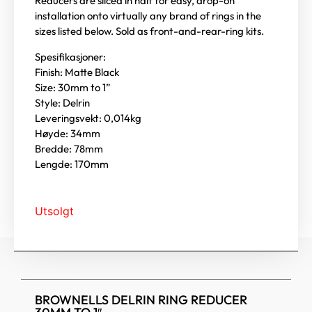
Reducers are sliced in half for easy, drop-on
installation onto virtually any brand of rings in the
sizes listed below. Sold as front-and-rear-ring kits.
Spesifikasjoner:
Finish: Matte Black
Size: 30mm to 1”
Style: Delrin
Leveringsvekt: 0,014kg
Høyde: 34mm
Bredde: 78mm
Lengde: 170mm
Utsolgt
BROWNELLS DELRIN RING REDUCER