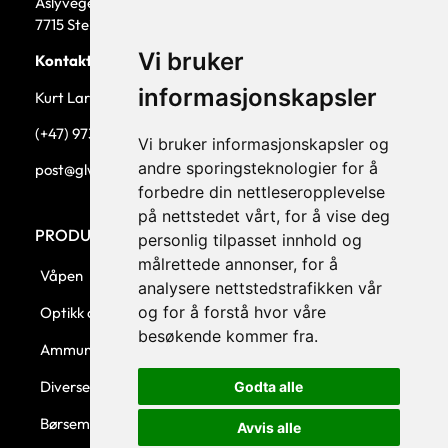
Åslyvegen 5b
7715 Steinkjer
Vi bruker
Kontaktperson
informasjonskapsler
Kurt Larsen, daglig leder.
(+47) 973 33 332
Vi bruker informasjonskapsler og
andre sporingsteknologier for å
post@glw.no
forbedre din nettleseropplevelse
på nettstedet vårt, for å vise deg
PRODUKTKATEGORIER
personlig tilpasset innhold og
målrettede annonser, for å
Våpen
analysere nettstedstrafikken vår
og for å forstå hvor våre
Optikk og montasjer
besøkende kommer fra.
Ammunisjon
Diverse
Godta alle
Børsemaker
Avvis alle