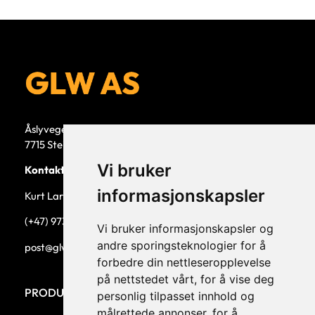
Åslyvegen 5b
7715 Steinkjer
Vi bruker
Kontaktperson
informasjonskapsler
Kurt Larsen, daglig leder.
(+47) 973 33 332
Vi bruker informasjonskapsler og
andre sporingsteknologier for å
post@glw.no
forbedre din nettleseropplevelse
på nettstedet vårt, for å vise deg
PRODUKTKATEGORIER
personlig tilpasset innhold og
målrettede annonser, for å