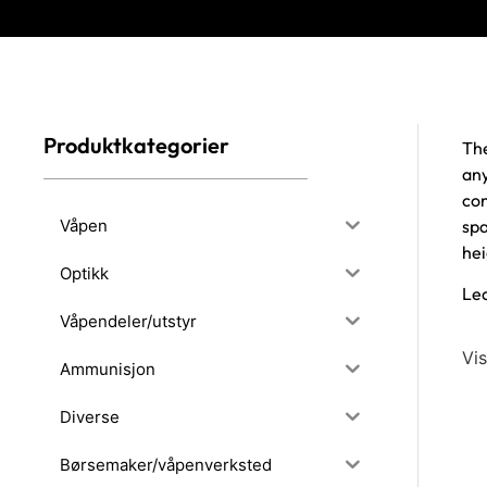
Produktkategorier
The
any
con
Våpen
spa
hei
Optikk
Le
Våpendeler/utstyr
Vis
Ammunisjon
Diverse
Børsemaker/våpenverksted