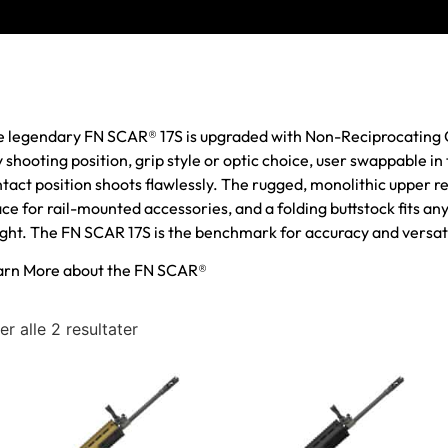
 legendary FN SCAR® 17S is upgraded with Non-Reciprocating 
 shooting position, grip style or optic choice, user swappable i
tact position shoots flawlessly. The rugged, monolithic upper r
ce for rail-mounted accessories, and a folding buttstock fits any
ght. The FN SCAR 17S is the benchmark for accuracy and versatil
arn More about the FN SCAR®
er alle 2 resultater