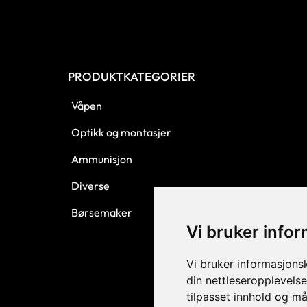
PRODUKTKATEGORIER
Våpen
Optikk og montasjer
Ammunisjon
Diverse
Børsemaker
Vi bruker info
Vi bruker informasjons
din nettleseropplevelse
tilpasset innhold og må