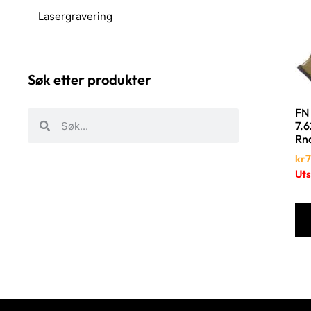
Lasergravering
Søk etter produkter
FN
7.
Rn
kr
7
Uts