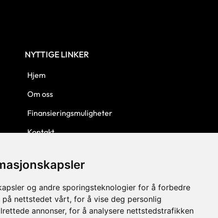
NYTTIGE LINKER
Hjem
Om oss
Finansieringsmuligheter
Kontakt
Personvern
rmasjonskapsler
Kjøpsbetingelser
kapsler og andre sporingsteknologier for å forbedre
 på nettstedet vårt, for å vise deg personlig
lrettede annonser, for å analysere nettstedstrafikken