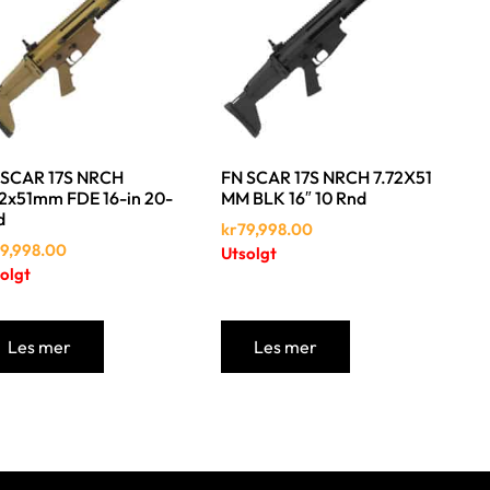
 SCAR 17S NRCH
FN SCAR 17S NRCH 7.72X51
62x51mm FDE 16-in 20-
MM BLK 16″ 10 Rnd
d
kr
79,998.00
9,998.00
Utsolgt
olgt
Les mer
Les mer