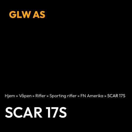
Hjem
»
Våpen
»
Rifler
»
Sporting rifler
»
FN Amerika
»
SCAR 17S
SCAR 17S