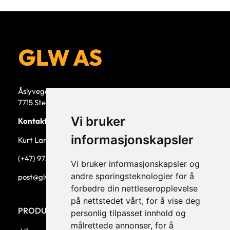
Åslyvegen 5b
7715 Steinkjer
Vi bruker
Kontaktperson
informasjonskapsler
Kurt Larsen, daglig leder.
(+47) 973 33 332
Vi bruker informasjonskapsler og
andre sporingsteknologier for å
post@glw.no
forbedre din nettleseropplevelse
på nettstedet vårt, for å vise deg
PRODUKTKATEGORIER
personlig tilpasset innhold og
målrettede annonser, for å