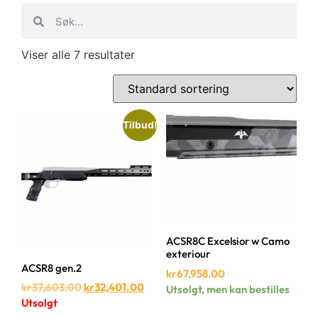
Viser alle 7 resultater
Tilbud!
ACSR8C Excelsior w Camo
exteriour
ACSR8 gen.2
kr
67,958.00
kr
37,603.00
kr
32,401.00
Utsolgt, men kan bestilles
Utsolgt