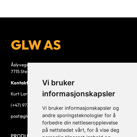
Åslyvegen 5b
7715 Steinkjer
Vi bruker
Kontaktperson
informasjonskapsler
Kurt Larsen, daglig leder.
(+47) 973 33 332
Vi bruker informasjonskapsler og
andre sporingsteknologier for å
post@glw.no
forbedre din nettleseropplevelse
på nettstedet vårt, for å vise deg
PRODUKTKATEGORIER