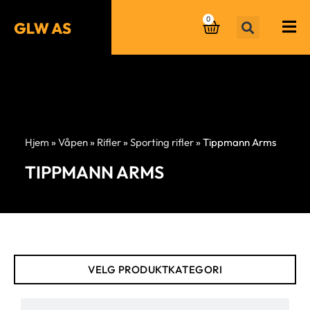
0
Hjem
»
Våpen
»
Rifler
»
Sporting rifler
»
Tippmann Arms
TIPPMANN ARMS
VELG PRODUKTKATEGORI