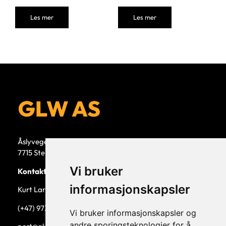
Les mer
Les mer
Åslyvegen 5b
7715 Steinkjer
Vi bruker
Kontaktperson
informasjonskapsler
Kurt Larsen, daglig leder.
(+47) 973 33 332
Vi bruker informasjonskapsler og
andre sporingsteknologier for å