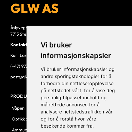
Åslyvegen 5b
7715 Steinkjer
Vi bruker
Kontaktperson
informasjonskapsler
Kurt Larsen, daglig leder.
(+47) 973 33 332
Vi bruker informasjonskapsler og
andre sporingsteknologier for å
post@glw.no
forbedre din nettleseropplevelse
på nettstedet vårt, for å vise deg
PRODUKTKATEGORIER
personlig tilpasset innhold og
målrettede annonser, for å
Våpen
analysere nettstedstrafikken vår
og for å forstå hvor våre
Optikk og montasjer
besøkende kommer fra.
Ammunisjon