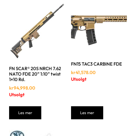
FN15 TAC3 CARBINE FDE
FN SCAR® 20S NRCH 7.62
kr
41,578.00
NATO FDE 20” 1:10” twist
Utsolgt
1×10 Rd.
kr
94,998.00
Utsolgt
Les mer
Les mer