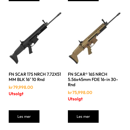
FN SCAR 17S NRCH 7.72X51
FN SCAR® 16S NRCH
MM BLK 16″ 10 Rnd
5.56x45mm FDE 16-in 30-
Rnd
kr
79,998.00
kr
75,998.00
Utsolgt
Utsolgt
Les mer
Les mer