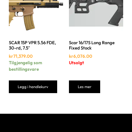
SCAR 15P VPR 5.56 FDE,
Scar 16/17S Long Range
30-rd, 7.5″
Fixed Stock
kr
71,379.00
kr
6,076.00
Tilgjengelig som
Utsolgt
bestillingsvare
Legg i handlekurv
Les mer