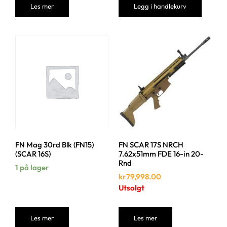
Les mer
Legg i handlekurv
FN Mag 30rd Blk (FN15)
FN SCAR 17S NRCH
(SCAR 16S)
7.62x51mm FDE 16-in 20-
Rnd
1 på lager
kr
79,998.00
Utsolgt
Les mer
Les mer