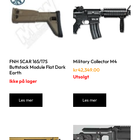
FNH SCAR 16S/17S
Military Collector M4
Buttstock Module Flat Dark
kr
42,349.00
Earth
Utsolgt
Ikke på lager
Les mer
Les mer