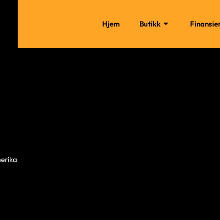
Hjem
Butikk
Finansie
erika