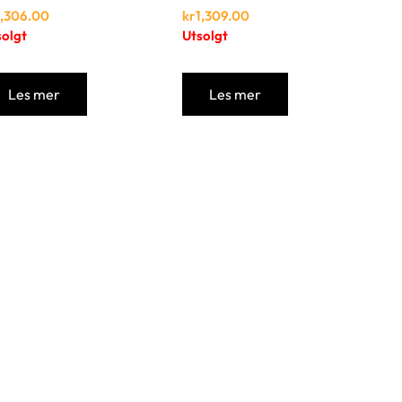
1,306.00
kr
1,309.00
solgt
Utsolgt
Les mer
Les mer