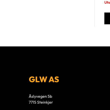
Uts
Åslyvegen 5b
7715 Steinkjer