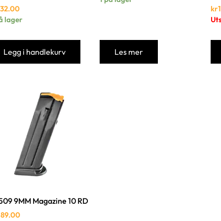
732.00
kr
å lager
Ut
Legg i handlekurv
Les mer
509 9MM Magazine 10 RD
989.00