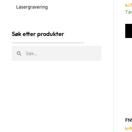
kr
Lasergravering
7 p
Søk etter produkter
FN
kr