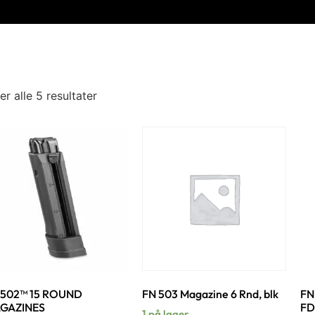
er alle 5 resultater
 502™ 15 ROUND
FN 503 Magazine 6 Rnd, blk
FN
GAZINES
FD
1 på lager