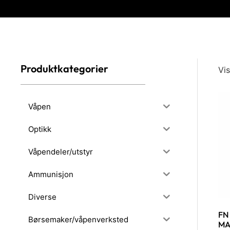
Produktkategorier
Vis
Våpen
Optikk
Våpendeler/utstyr
Ammunisjon
Diverse
FN
Børsemaker/våpenverksted
MA