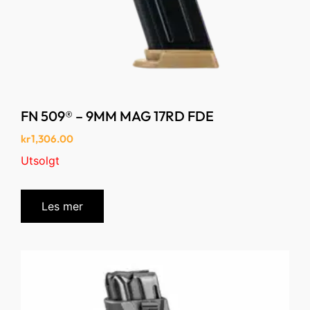
FN 509® – 9MM MAG 17RD FDE
kr
1,306.00
Utsolgt
Les mer