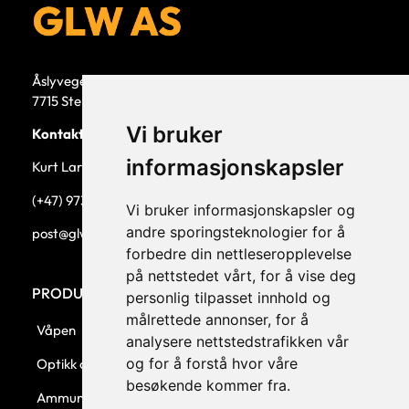
Åslyvegen 5b
7715 Steinkjer
Vi bruker
Kontaktperson
informasjonskapsler
Kurt Larsen, daglig leder.
(+47) 973 33 332
Vi bruker informasjonskapsler og
andre sporingsteknologier for å
post@glw.no
forbedre din nettleseropplevelse
på nettstedet vårt, for å vise deg
PRODUKTKATEGORIER
personlig tilpasset innhold og
målrettede annonser, for å
Våpen
analysere nettstedstrafikken vår
og for å forstå hvor våre
Optikk og montasjer
besøkende kommer fra.
Ammunisjon