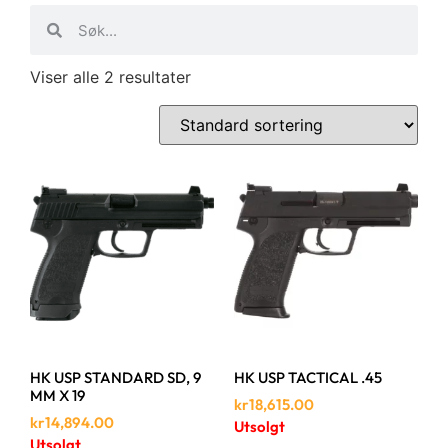
Viser alle 2 resultater
HK USP STANDARD SD, 9
HK USP TACTICAL .45
MM X 19
kr
18,615.00
kr
14,894.00
Utsolgt
Utsolgt