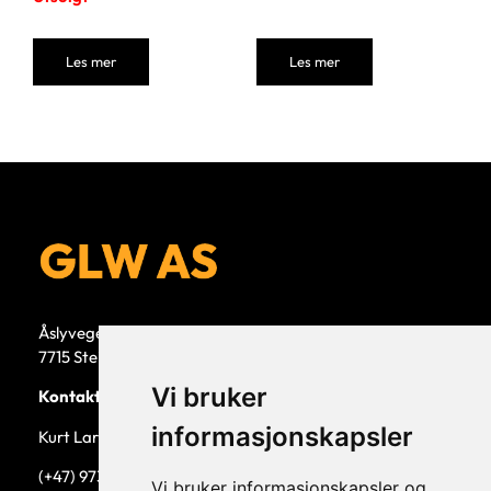
Les mer
Les mer
Åslyvegen 5b
7715 Steinkjer
Vi bruker
Kontaktperson
informasjonskapsler
Kurt Larsen, daglig leder.
(+47) 973 33 332
Vi bruker informasjonskapsler og