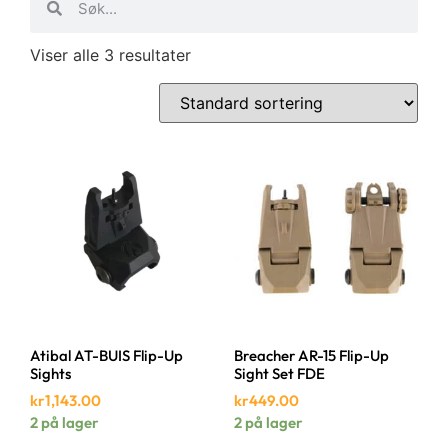
Viser alle 3 resultater
Atibal AT-BUIS Flip-Up
Breacher AR-15 Flip-Up
Sights
Sight Set FDE
kr
1,143.00
kr
449.00
2 på lager
2 på lager