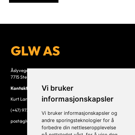
Åslyvegen 5b
7715 Steinkjer
Vi bruker
Kontaktperson
informasjonskapsler
Kurt Larsen, daglig leder.
(+47) 973 33 332
Vi bruker informasjonskapsler og
andre sporingsteknologier for å
post@glw.no
forbedre din nettleseropplevelse
på nettstedet vårt, for å vise deg