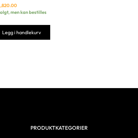
6,820.00
olgt, men kan bestilles
Legg i handlekurv
PRODUKTKATEGORIER