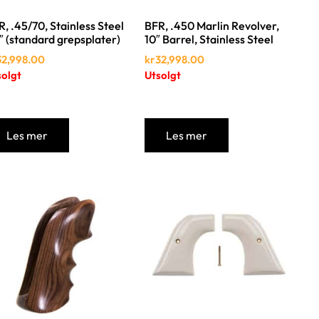
, .45/70, Stainless Steel
BFR, .450 Marlin Revolver,
″ (standard grepsplater)
10″ Barrel, Stainless Steel
32,998.00
kr
32,998.00
solgt
Utsolgt
Les mer
Les mer