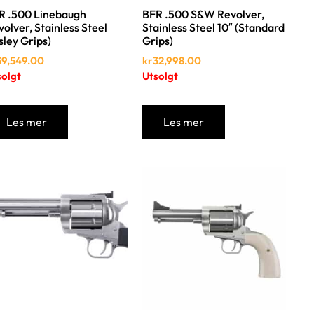
R .500 Linebaugh
BFR .500 S&W Revolver,
olver, Stainless Steel
Stainless Steel 10″ (Standard
sley Grips)
Grips)
39,549.00
kr
32,998.00
solgt
Utsolgt
Les mer
Les mer