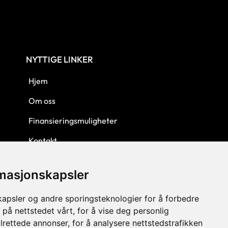
NYTTIGE LINKER
Hjem
Om oss
Finansieringsmuligheter
Kontakt
Personvern
rmasjonskapsler
Kjøpsbetingelser
kapsler og andre sporingsteknologier for å forbedre
 på nettstedet vårt, for å vise deg personlig
lrettede annonser, for å analysere nettstedstrafikken