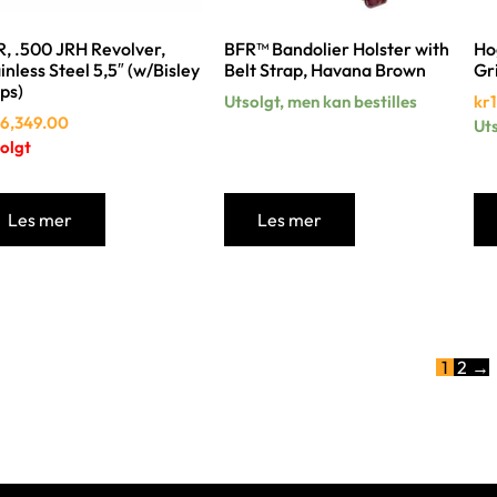
, .500 JRH Revolver,
BFR™ Bandolier Holster with
Ho
inless Steel 5,5″ (w/Bisley
Belt Strap, Havana Brown
Gr
ps)
Utsolgt, men kan bestilles
kr
6,349.00
Uts
olgt
Les mer
Les mer
1
2
→