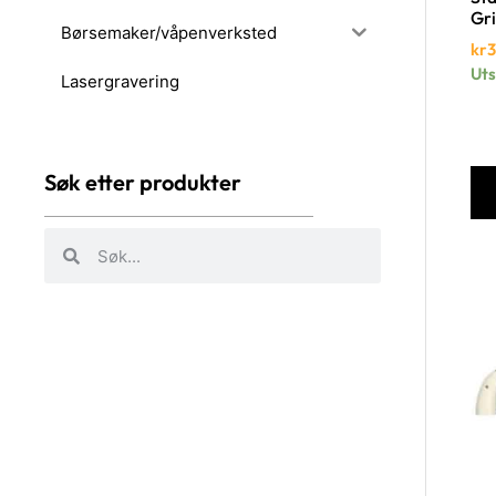
Gr
Børsemaker/våpenverksted
kr
3
Uts
Lasergravering
Søk etter produkter