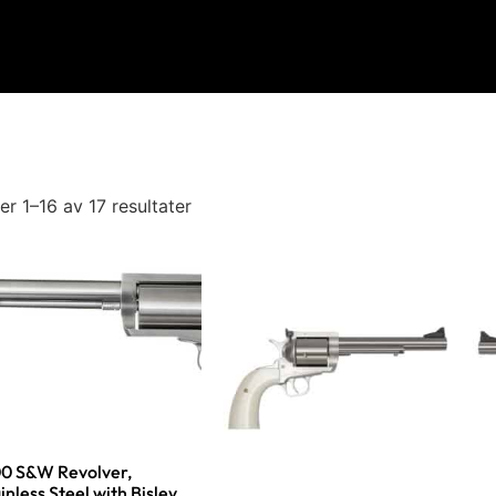
er 1–16 av 17 resultater
00 S&W Revolver,
inless Steel with Bisley