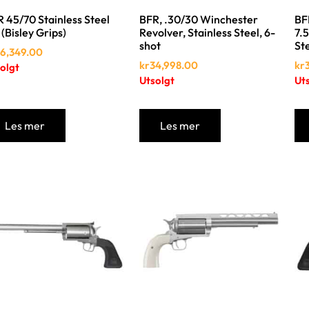
 45/70 Stainless Steel
BFR, .30/30 Winchester
BF
 (Bisley Grips)
Revolver, Stainless Steel, 6-
7.5
shot
Ste
6,349.00
kr
34,998.00
kr
olgt
Utsolgt
Ut
Les mer
Les mer