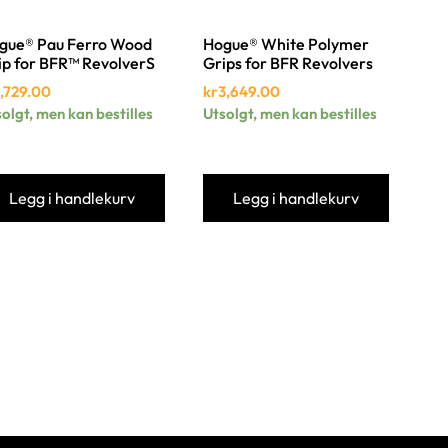
gue® Pau Ferro Wood
Hogue® White Polymer
ip for BFR™ RevolverS
Grips for BFR Revolvers
1,729.00
kr
3,649.00
olgt, men kan bestilles
Utsolgt, men kan bestilles
Legg i handlekurv
Legg i handlekurv