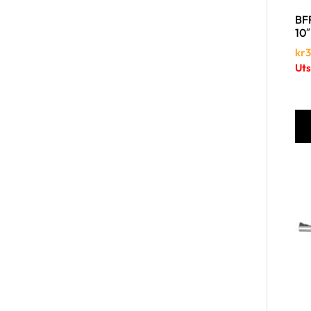
BFR
10″
kr
3
Uts