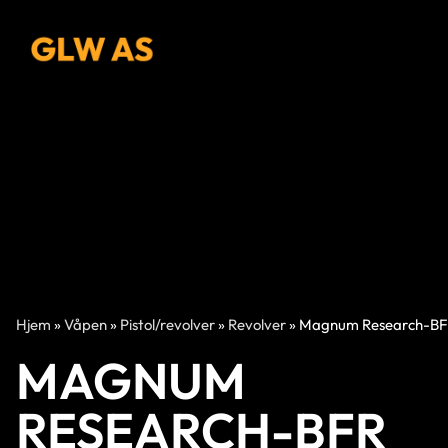
Hjem
»
Våpen
»
Pistol/revolver
»
Revolver
»
Magnum Research-BF
MAGNUM
RESEARCH-BFR