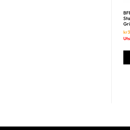
BFR
Sta
Gri
kr
3
Uts