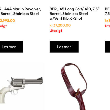
, .444 Marlin Revolver,
BFR, .45 Long Colt/.410, 7.5″
BFR
 Barrel, Stainless Steel
Barrel, Stainless Steel
7,5
w/Vent Rib, 6-Shot
2,998.00
kr
kr
37,200.00
olgt
Ut
Utsolgt
Les mer
Les mer