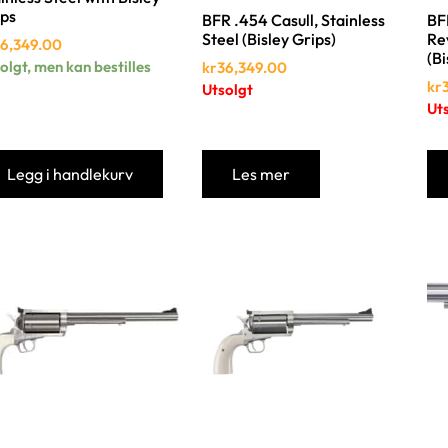
ips
BFR .454 Casull, Stainless
BF
Steel (Bisley Grips)
Rev
6,349.00
(Bi
olgt, men kan bestilles
kr
36,349.00
kr
Utsolgt
Ut
Legg i handlekurv
Les mer