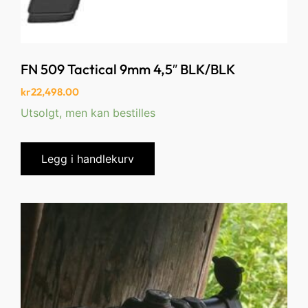
FN 509 Tactical 9mm 4,5″ BLK/BLK
kr
22,498.00
Utsolgt, men kan bestilles
Legg i handlekurv