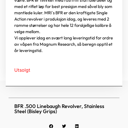
være. BFR er tilvirket med rustfritt stål i alle deler og
med et riflet løp for best presisjon med såvel bly som
mantlede kuler. MRI`s BFR er den kraftigste Single
Action revolver i produksjon idag, og leveres med 2
ramme størrelser og har hele 12 forskjellige kalibre å
velge mellom.
Vi opplever idag en svært lang leveringstid for ordre
av våpen fra Magnum Research, så beregn opptil et
år leveringstid.
Utsolgt
BFR .500 Linebaugh Revolver, Stainless
Steel (Bisley Grips)