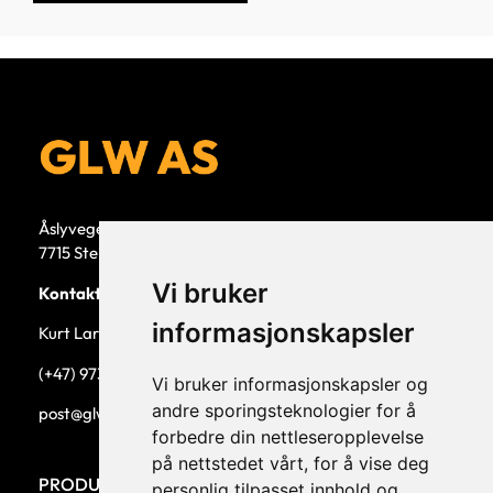
Åslyvegen 5b
7715 Steinkjer
Vi bruker
Kontaktperson
informasjonskapsler
Kurt Larsen, daglig leder.
(+47) 973 33 332
Vi bruker informasjonskapsler og
andre sporingsteknologier for å
post@glw.no
forbedre din nettleseropplevelse
på nettstedet vårt, for å vise deg
PRODUKTKATEGORIER
personlig tilpasset innhold og