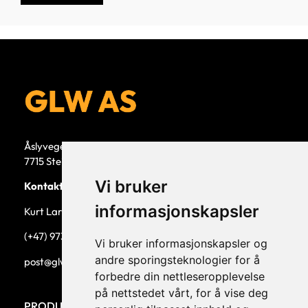
Åslyvegen 5b
7715 Steinkjer
Vi bruker
Kontaktperson
informasjonskapsler
Kurt Larsen, daglig leder.
(+47) 973 33 332
Vi bruker informasjonskapsler og
andre sporingsteknologier for å
post@glw.no
forbedre din nettleseropplevelse
på nettstedet vårt, for å vise deg
PRODUKTKATEGORIER