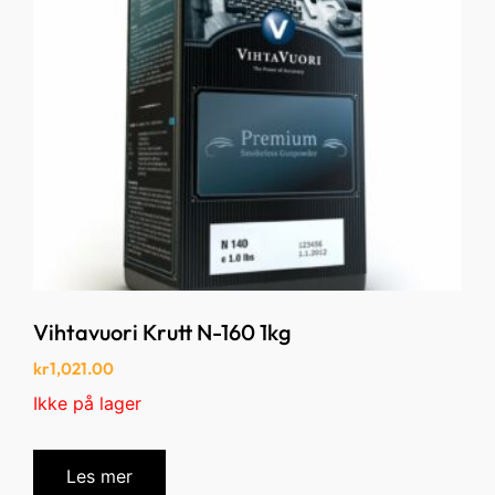
Vihtavuori Krutt N-160 1kg
kr
1,021.00
Ikke på lager
Les mer