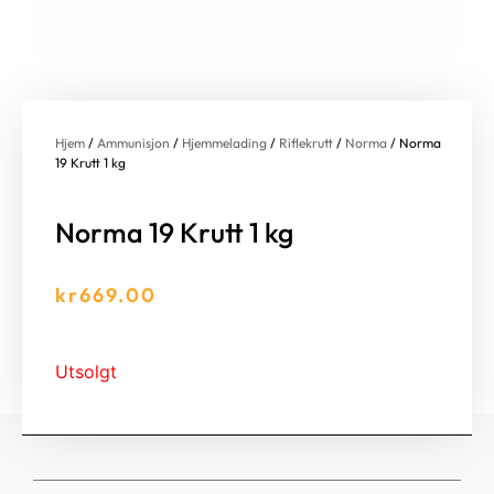
Hjem
/
Ammunisjon
/
Hjemmelading
/
Riflekrutt
/
Norma
/ Norma
19 Krutt 1 kg
Norma 19 Krutt 1 kg
kr
669.00
Utsolgt