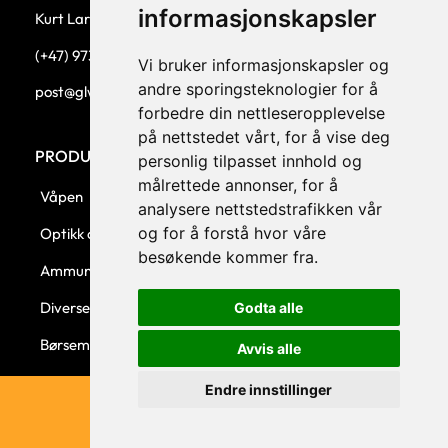
informasjonskapsler
Kurt Larsen, daglig leder.
(+47) 973 33 332
Vi bruker informasjonskapsler og
andre sporingsteknologier for å
post@glw.no
forbedre din nettleseropplevelse
på nettstedet vårt, for å vise deg
PRODUKTKATEGORIER
personlig tilpasset innhold og
målrettede annonser, for å
Våpen
analysere nettstedstrafikken vår
og for å forstå hvor våre
Optikk og montasjer
besøkende kommer fra.
Ammunisjon
Diverse
Godta alle
Børsemaker
Avvis alle
Endre innstillinger
© 2023 GLW AS - Levert av Horn Media