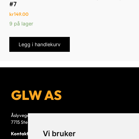
#7
kr
149.00
9 på lager
Legg i handlekurv
Åslyvegen 5b
7715 Steinkjer
Vi bruker
Kontaktperson