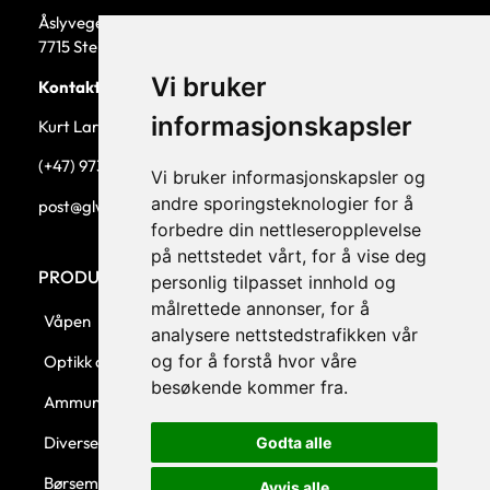
Åslyvegen 5b
7715 Steinkjer
Vi bruker
Kontaktperson
informasjonskapsler
Kurt Larsen, daglig leder.
(+47) 973 33 332
Vi bruker informasjonskapsler og
andre sporingsteknologier for å
post@glw.no
forbedre din nettleseropplevelse
på nettstedet vårt, for å vise deg
PRODUKTKATEGORIER
personlig tilpasset innhold og
målrettede annonser, for å
Våpen
analysere nettstedstrafikken vår
og for å forstå hvor våre
Optikk og montasjer
besøkende kommer fra.
Ammunisjon
Diverse
Godta alle
Børsemaker
Avvis alle