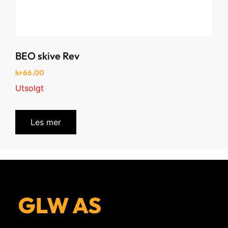
BEO skive Rev
kr
66.00
Utsolgt
Les mer