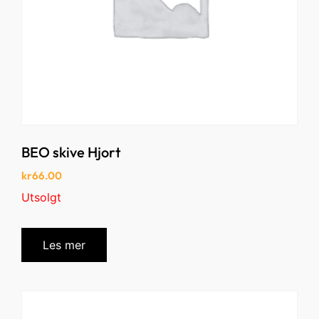
BEO skive Hjort
kr
66.00
Utsolgt
Les mer