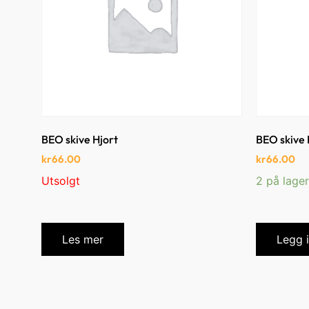
BEO skive Hjort
BEO skive 
kr
66.00
kr
66.00
Utsolgt
2 på lager
Les mer
Legg 