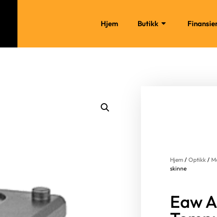
Hjem
Butikk
Finansie
Hjem
/
Optikk
/
M
skinne
Eaw A