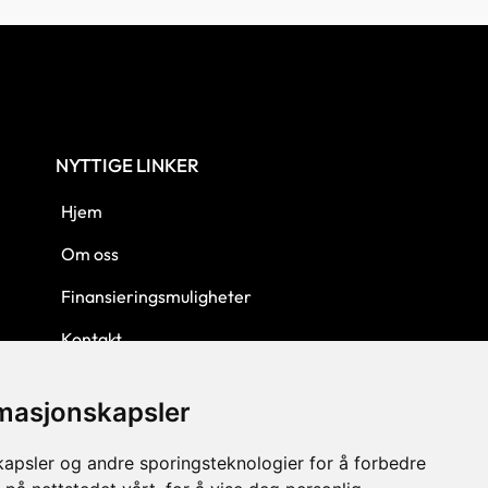
NYTTIGE LINKER
Hjem
Om oss
Finansieringsmuligheter
Kontakt
Personvern
rmasjonskapsler
Kjøpsbetingelser
kapsler og andre sporingsteknologier for å forbedre