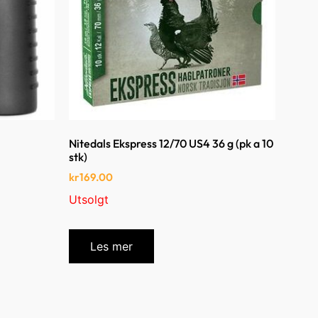
Nitedals Ekspress 12/70 US4 36 g (pk a 10
stk)
kr
169.00
Utsolgt
Les mer