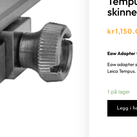
Tempu
skinn
kr
1,150
Eaw Adapter 
Eaw adapter so
Leica Tempus.
1 på lager
Legg i h