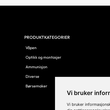
PRODUKTKATEGORIER
Våpen
Optikk og montasjer
Ammunisjon
Diverse
Børsemaker
Vi bruker info
Vi bruker informasjons