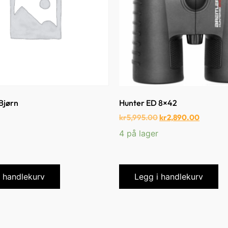
Bjørn
Hunter ED 8×42
kr
5,995.00
kr
2,890.00
4 på lager
i handlekurv
Legg i handlekurv