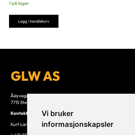
1 på lager
Legg i handlekurv
Åslyvegen 5b
7715 Steinkjer
Vi bruker
Kontaktperson
informasjonskapsler
Kurt Larsen, daglig leder.