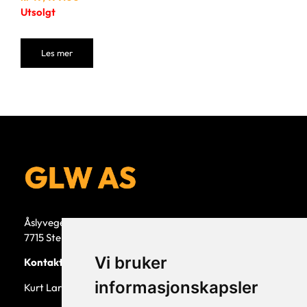
Utsolgt
Les mer
Åslyvegen 5b
7715 Steinkjer
Vi bruker
Kontaktperson
informasjonskapsler
Kurt Larsen, daglig leder.