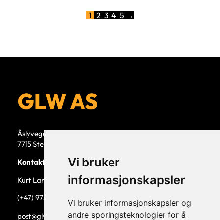
1
2
3
4
5
→
Åslyvegen 5b
7715 Steinkjer
Vi bruker
Kontaktperson
informasjonskapsler
Kurt Larsen, daglig leder.
(+47) 973 33 332
Vi bruker informasjonskapsler og
andre sporingsteknologier for å
post@glw.no