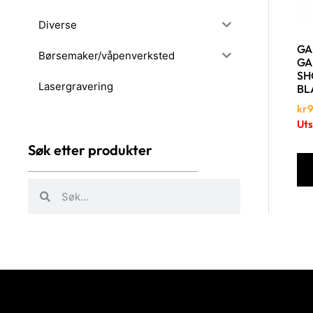
Diverse
GA
Børsemaker/våpenverksted
GA
SH
Lasergravering
BL
kr
9
Uts
Søk etter produkter