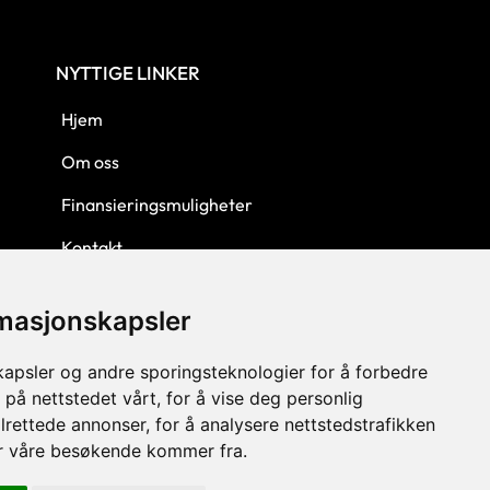
NYTTIGE LINKER
Hjem
Om oss
Finansieringsmuligheter
Kontakt
Personvern
rmasjonskapsler
Kjøpsbetingelser
kapsler og andre sporingsteknologier for å forbedre
 på nettstedet vårt, for å vise deg personlig
lrettede annonser, for å analysere nettstedstrafikken
or våre besøkende kommer fra.