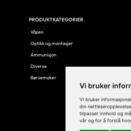
PRODUKTKATEGORIER
Våpen
Optikk og montasjer
Ammunisjon
Diverse
Børsemaker
Vi bruker info
Vi bruker informasjons
din nettleseropplevelse
tilpasset innhold og må
vår og for å forstå hv