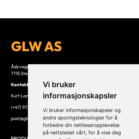
Åslyvegen 5b
7715 Steinkjer
Vi bruker
Kontaktperson
informasjonskapsler
Kurt Larsen, daglig leder.
(+47) 973 33 332
Vi bruker informasjonskapsler og
andre sporingsteknologier for å
post@glw.no
forbedre din nettleseropplevelse
på nettstedet vårt, for å vise deg
PRODUKTKATEGORIER