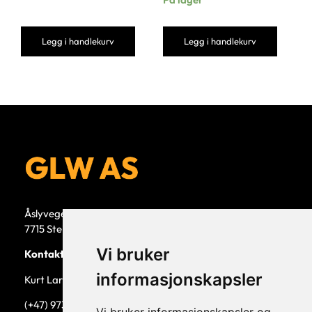
Legg i handlekurv
Legg i handlekurv
Åslyvegen 5b
7715 Steinkjer
Vi bruker
Kontaktperson
informasjonskapsler
Kurt Larsen, daglig leder.
(+47) 973 33 332