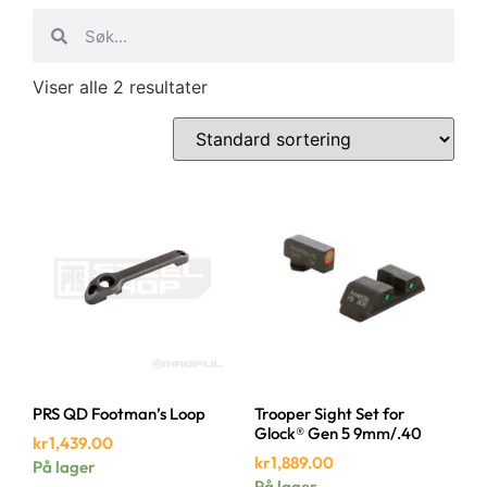
Viser alle 2 resultater
PRS QD Footman’s Loop
Trooper Sight Set for
Glock® Gen 5 9mm/.40
kr
1,439.00
kr
1,889.00
På lager
På lager