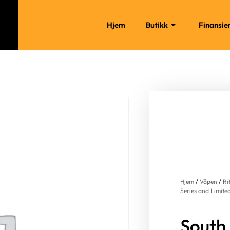
Hjem
Butikk
Finansie
Hjem
/
Våpen
/
Ri
Series and Limited
South 