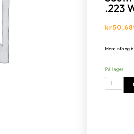
.223 
kr
50,68
Mere info og 
På lager