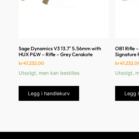
Sage Dynamics V3 13.7″ 5.56mm with
OB1 Rifle 
HUX P&W – Rifle – Grey Cerakote
Signature R
kr
47,232.00
kr
47,232.0
Utsolgt, men kan bestilles
Utsolgt, m
Legg i handlekurv
Legg 