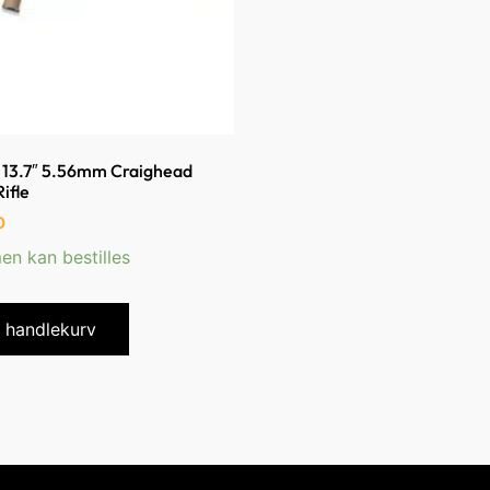
– 13.7″ 5.56mm Craighead
ifle
0
en kan bestilles
i handlekurv