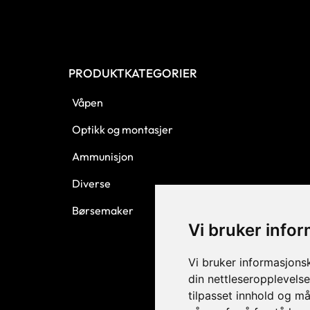
PRODUKTKATEGORIER
Våpen
Optikk og montasjer
Ammunisjon
Diverse
Børsemaker
Vi bruker info
Vi bruker informasjons
din nettleseropplevelse
tilpasset innhold og må