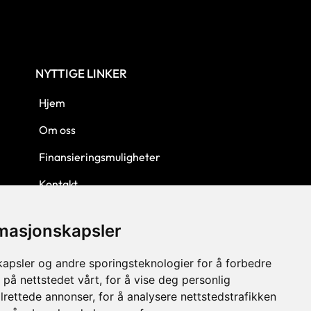
NYTTIGE LINKER
Hjem
Om oss
Finansieringsmuligheter
Kontakt
Personvern
rmasjonskapsler
Kjøpsbetingelser
kapsler og andre sporingsteknologier for å forbedre
 på nettstedet vårt, for å vise deg personlig
lrettede annonser, for å analysere nettstedstrafikken