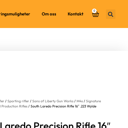
0
ringsmuligheter
Om oss
Kontakt
fler
/
Sporting rifler
/
Sons of Liberty Gun Works
/
M4s
/
Signature
 Production Rifles
/ South Laredo Precision Rifle 16″ .223 Wylde
Laredo Precision Rifle 16″