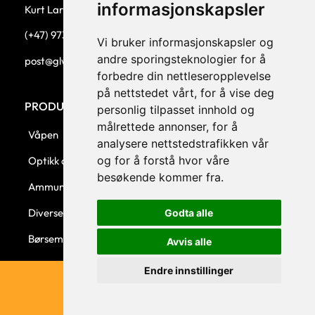
informasjonskapsler
Kurt Larsen, daglig leder.
(+47) 973 33 332
Vi bruker informasjonskapsler og
andre sporingsteknologier for å
post@glw.no
forbedre din nettleseropplevelse
på nettstedet vårt, for å vise deg
PRODUKTKATEGORIER
personlig tilpasset innhold og
målrettede annonser, for å
Våpen
analysere nettstedstrafikken vår
og for å forstå hvor våre
Optikk og montasjer
besøkende kommer fra.
Ammunisjon
Diverse
Godta alle
Børsemaker
Avvis alle
Endre innstillinger
© 2023 GLW AS - Levert av Horn Media