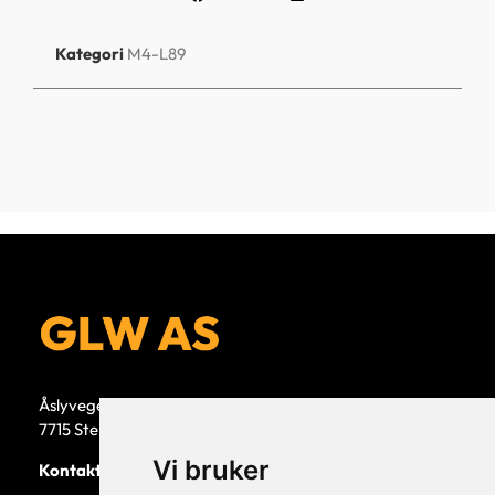
Kategori
M4-L89
Åslyvegen 5b
7715 Steinkjer
Vi bruker
Kontaktperson