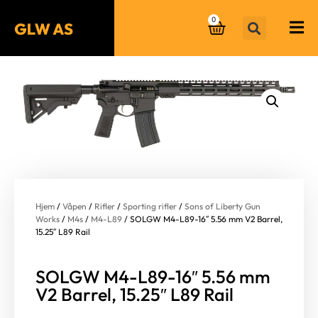
0
Hjem
/
Våpen
/
Rifler
/
Sporting rifler
/
Sons of Liberty Gun
Works
/
M4s
/
M4-L89
/ SOLGW M4-L89-16″ 5.56 mm V2 Barrel,
15.25″ L89 Rail
SOLGW M4-L89-16″ 5.56 mm
V2 Barrel, 15.25″ L89 Rail