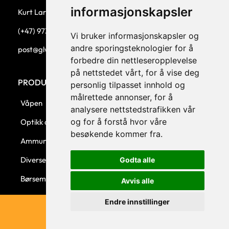
informasjonskapsler
Kurt Larsen, daglig leder.
(+47) 973 33 332
Vi bruker informasjonskapsler og
andre sporingsteknologier for å
post@glw.no
forbedre din nettleseropplevelse
på nettstedet vårt, for å vise deg
PRODUKTKATEGORIER
personlig tilpasset innhold og
målrettede annonser, for å
Våpen
analysere nettstedstrafikken vår
og for å forstå hvor våre
Optikk og montasjer
besøkende kommer fra.
Ammunisjon
Diverse
Godta alle
Børsemaker
Avvis alle
Endre innstillinger
© 2023 GLW AS - Levert av Horn Media