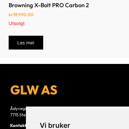
Browning X-Bolt PRO Carbon 2
kr
39,990.00
Utsolgt
Les mer
Åslyvegen 5b
7715 Steinkjer
Vi bruker
Kontaktperson