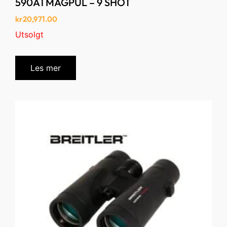
590A1 MAGPUL – 9 SHOT
kr
20,971.00
Utsolgt
Les mer