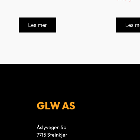
Les mer
Les m
Åslyvegen 5b
7715 Steinkjer