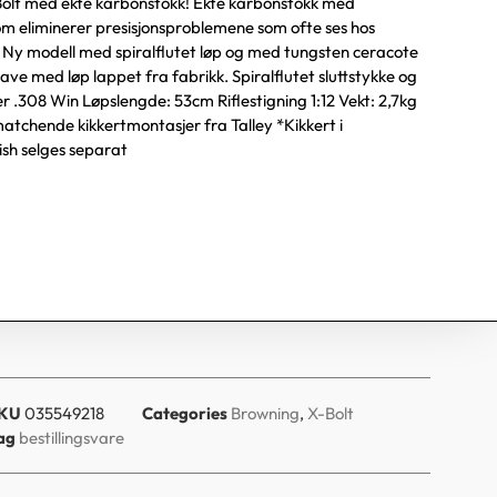
olt med ekte karbonstokk! Ekte karbonstokk med
om eliminerer presisjonsproblemene som ofte ses hos
Ny modell med spiralflutet løp og med tungsten ceracote
gave med løp lappet fra fabrikk. Spiralflutet sluttstykke og
er .308 Win Løpslengde: 53cm Riflestigning 1:12 Vekt: 2,7kg
tchende kikkertmontasjer fra Talley *Kikkert i
sh selges separat
KU
035549218
Categories
Browning
,
X-Bolt
ag
bestillingsvare