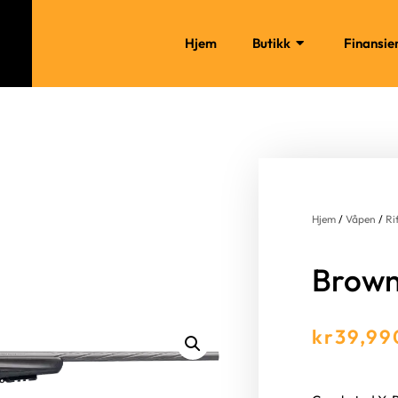
Hjem
Butikk
Finansie
Hjem
/
Våpen
/
Ri
Brown
kr
39,99