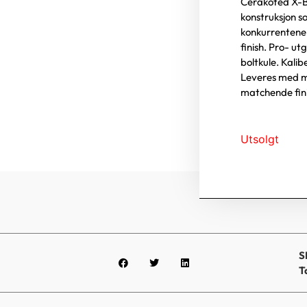
Cerakoted X-B
konstruksjon s
konkurrentene 
finish. Pro- ut
boltkule. Kalib
Leveres med ma
matchende fini
Utsolgt
S
T