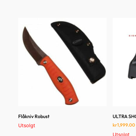
Flåkniv Robust
ULTRA SH
kr
1,999.00
Utsolgt
Utsolgt