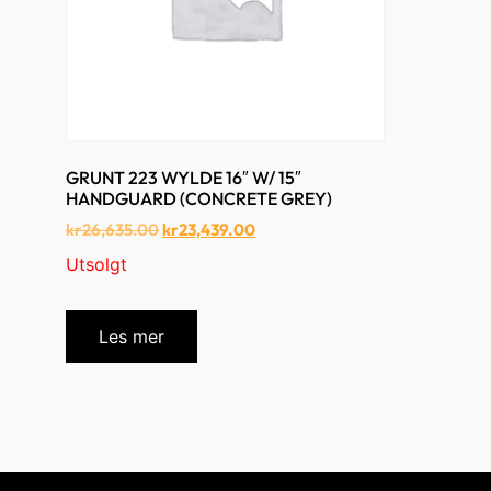
GRUNT 223 WYLDE 16″ W/ 15″
HANDGUARD (CONCRETE GREY)
kr
26,635.00
kr
23,439.00
Utsolgt
Les mer