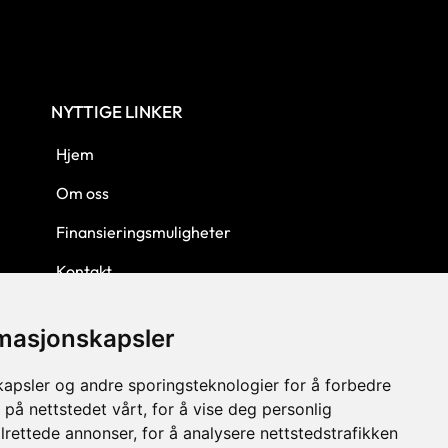
NYTTIGE LINKER
Hjem
Om oss
Finansieringsmuligheter
Kontakt
Personvern
rmasjonskapsler
Kjøpsbetingelser
kapsler og andre sporingsteknologier for å forbedre
 på nettstedet vårt, for å vise deg personlig
lrettede annonser, for å analysere nettstedstrafikken