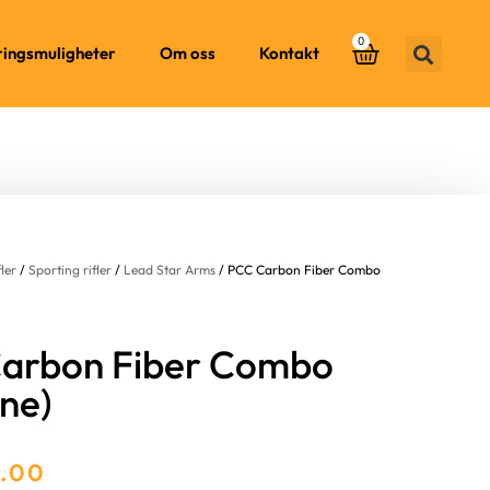
0
ringsmuligheter
Om oss
Kontakt
fler
/
Sporting rifler
/
Lead Star Arms
/ PCC Carbon Fiber Combo
arbon Fiber Combo
ne)
9.00