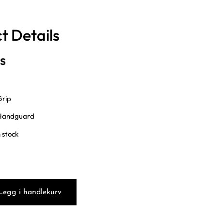
t Details
s
Grip
 Handguard
 stock
Legg i handlekurv