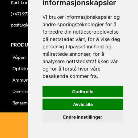
informasjonskapsler
Kurt Larsen, daglig leder.
(+47) 973 33 332
Vi bruker informasjonskapsler og
andre sporingsteknologier for å
post@glw.no
forbedre din nettleseropplevelse
på nettstedet vårt, for å vise deg
PRODUKTKATEGORIER
personlig tilpasset innhold og
målrettede annonser, for å
Våpen
analysere nettstedstrafikken vår
og for å forstå hvor våre
Optikk og montasjer
besøkende kommer fra.
Ammunisjon
Diverse
Godta alle
Børsemaker
Avvis alle
Endre innstillinger
© 2023 GLW AS - Levert av Horn Media