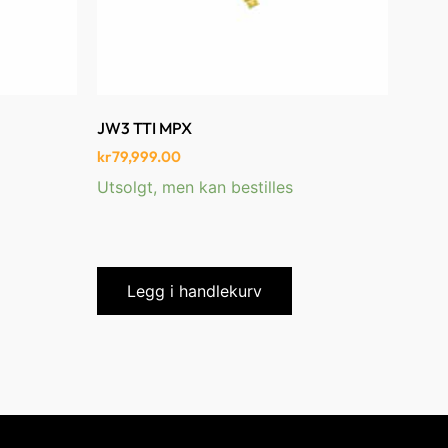
JW3 TTI MPX
kr
79,999.00
Utsolgt, men kan bestilles
Legg i handlekurv