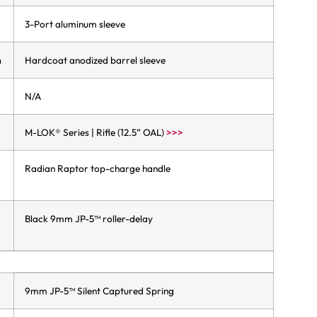
3-Port aluminum sleeve
h
Hardcoat anodized barrel sleeve
N/A
d
M-LOK® Series | Rifle (12.5” OAL)
>>>
Radian Raptor top-charge handle
Black 9mm JP-5™ roller-delay
9mm JP-5™ Silent Captured Spring