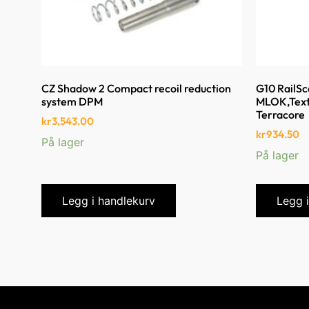
CZ Shadow 2 Compact recoil reduction
G10 RailSc
system DPM
MLOK,Text
Terracore
kr
3,543.00
kr
934.50
På lager
På lager
Legg i handlekurv
Legg 