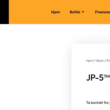
Hjem
Butikk
Finansie
Hjem
/
Våpen
/
Ri
JP-5™ 
Ta kontakt for 