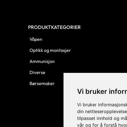
PRODUKTKATEGORIER
Våpen
Optikk og montasjer
Ammunisjon
Diverse
Børsemaker
Vi bruker info
Vi bruker informasjons
din nettleseropplevelse
tilpasset innhold og må
vår og for å forstå hv