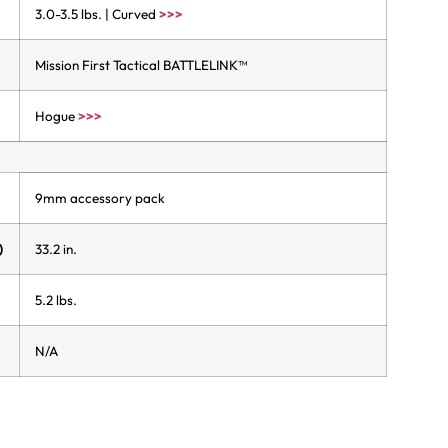
3.0-3.5 lbs. | Curved
>>>
Mission First Tactical BATTLELINK™
Hogue
>>>
9mm accessory pack
)
33.2 in.
5.2 lbs.
N/A