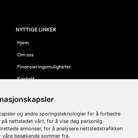
NYTTIGE LINKER
Hjem
Om oss
Finansieringsmuligheter
Kontakt
Personvern
rmasjonskapsler
Kjøpsbetingelser
kapsler og andre sporingsteknologier for å forbedre
 på nettstedet vårt, for å vise deg personlig
lrettede annonser, for å analysere nettstedstrafikken
or våre besøkende kommer fra.