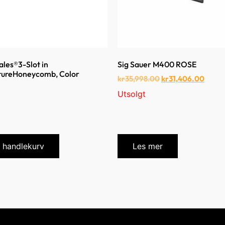
ales®3-Slot in
Sig Sauer M400 ROSE
ureHoneycomb, Color
kr
35,998.00
kr
31,406.00
Utsolgt
i handlekurv
Les mer