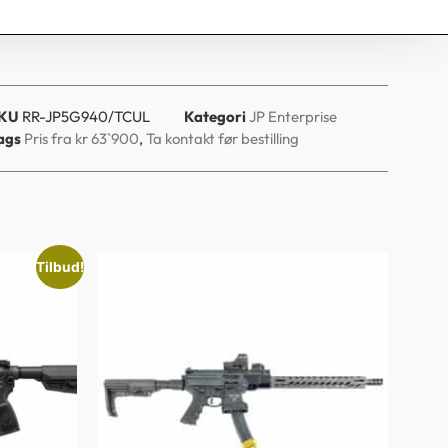
KU
RR-JP5G940/TCUL
Kategori
JP Enterprise
ags
Pris fra kr 63`900
,
Ta kontakt før bestilling
Tilbud!