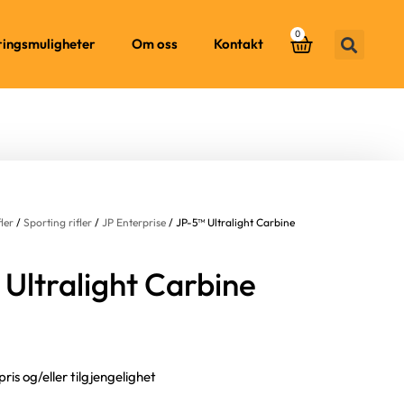
0
ringsmuligheter
Om oss
Kontakt
fler
/
Sporting rifler
/
JP Enterprise
/ JP-5™ Ultralight Carbine
Ultralight Carbine
pris og/eller tilgjengelighet