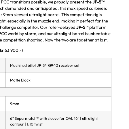
t PCC transitions possible, we proudly present the
JP-5™
ch demanded and anticipated, this max speed carbine is
r 9mm sleeved ultralight barrel. This competition rig is
ght, especially in the muzzle end, making it perfect for the
Challenge competitor. Our roller-delayed
JP-5™
platform
PCC world by storm, and our ultralight barrel is unbeatable
e competition shooting. Now the two are together at last.
 kr 63`900,-)
Machined billet JP-5™ G940 receiver set
Matte Black
9mm
6″ Supermatch™ with sleeve for OAL 16″ | ultralight
contour | 1:10 twist