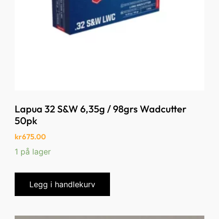
Lapua 32 S&W 6,35g / 98grs Wadcutter
50pk
kr
675.00
1 på lager
Legg i handlekurv