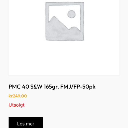
PMC 40 S&W 165gr. FMJ/FP-50pk
kr
249.00
Utsolgt
Les mer