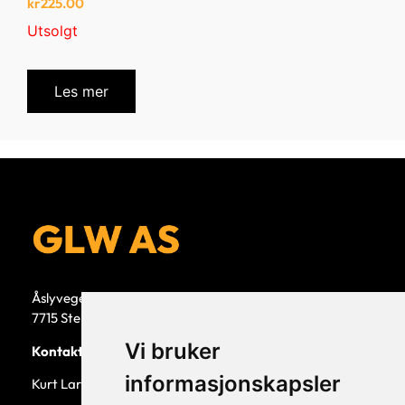
kr
225.00
Utsolgt
Les mer
Åslyvegen 5b
7715 Steinkjer
Vi bruker
Kontaktperson
informasjonskapsler
Kurt Larsen, daglig leder.