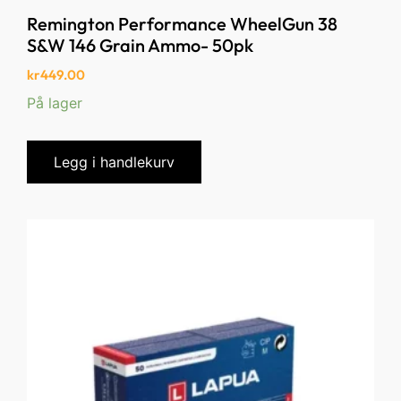
Remington Performance WheelGun 38
S&W 146 Grain Ammo- 50pk
kr
449.00
På lager
Legg i handlekurv