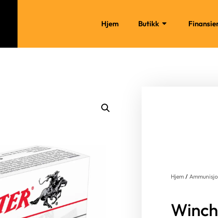
Hjem
Butikk
Finansie
Hjem
/
Ammunisj
Winch