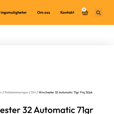
0
ringsmuligheter
Om oss
Kontakt
on
/
Pistolammunisjon
/
Div
/ Winchester 32 Automatic 71gr Fmj 50pk
ester 32 Automatic 71gr