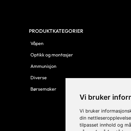
PRODUKTKATEGORIER
Våpen
Optikk og montasjer
Ammunisjon
Diverse
Børsemaker
Vi bruker info
Vi bruker informasjons
din nettleseropplevelse
tilpasset innhold og må