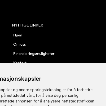
NYTTIGE LINKER
Hjem
Om oss
Finansieringsmuligheter
Kontakt
Personvern
rmasjonskapsler
Kjøpsbetingelser
kapsler og andre sporingsteknologier for å forbedre
 på nettstedet vårt, for å vise deg personlig
lrettede annonser, for å analysere nettstedstrafikken