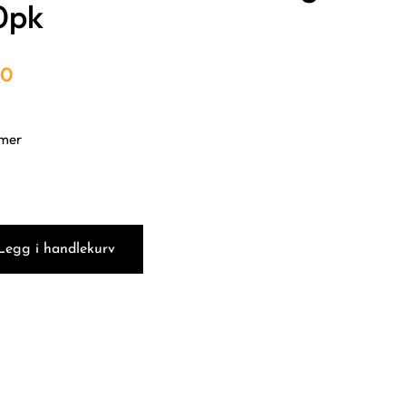
0pk
00
mmer
Legg i handlekurv