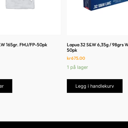
W 165gr. FMJ/FP-50pk
Lapua 32 S&W 6,35g / 98grs 
50pk
kr
675.00
1 på lager
er
Legg i handlekurv