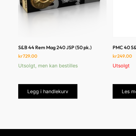
S&B 44 Rem Mag 240 JSP (50 pk.)
PMC 40 S&
kr
729.00
kr
249.00
Utsolgt, men kan bestilles
Utsolgt
Legg i handlekurv
Les m