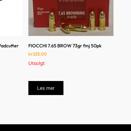
Wadcutter
FIOCCHI 7.65 BROW 73gr fmj 50pk
kr
225.00
Utsolgt
Les mer