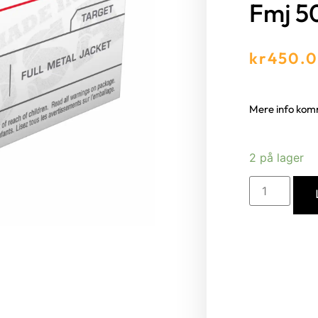
Fmj 5
kr
450.
Mere info ko
2 på lager