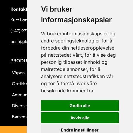
Vi bruker
Kontaktperson
informasjonskapsler
Kurt Larsen, daglig leder.
(+47) 973 33 332
Vi bruker informasjonskapsler og
andre sporingsteknologier for å
post@glw.no
forbedre din nettleseropplevelse
på nettstedet vårt, for å vise deg
PRODUKTKATEGORIER
personlig tilpasset innhold og
målrettede annonser, for å
Våpen
analysere nettstedstrafikken vår
og for å forstå hvor våre
Optikk og montasjer
besøkende kommer fra.
Ammunisjon
Diverse
Godta alle
Børsemaker
Avvis alle
Endre innstillinger