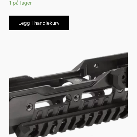
1 på lager
Legg i handlekurv