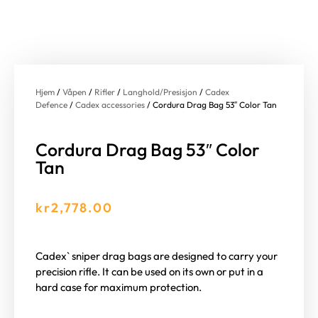
Hjem
/
Våpen
/
Rifler
/
Langhold/Presisjon
/
Cadex
Defence
/
Cadex accessories
/ Cordura Drag Bag 53″ Color Tan
Cordura Drag Bag 53″ Color
Tan
kr
2,778.00
Cadex` sniper drag bags are designed to carry your
precision rifle. It can be used on its own or put in a
hard case for maximum protection.