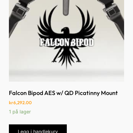
Falcon Bipod AES w/ QD Picatinny Mount
kr
6,292.00
1 på lager
Legg i handlekurv