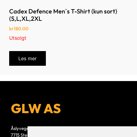
Cadex Defence Men`s T-Shirt (kun sort)
(S,L,XL,2XL
kr
180.00
Utsolgt
Les mer
Åslyvegen 5b
7715 Steinkjer