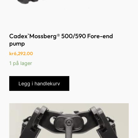
Cadex`Mossberg® 500/590 Fore-end
pump
kr
6,292.00
1 på lager
Legg i handlekurv