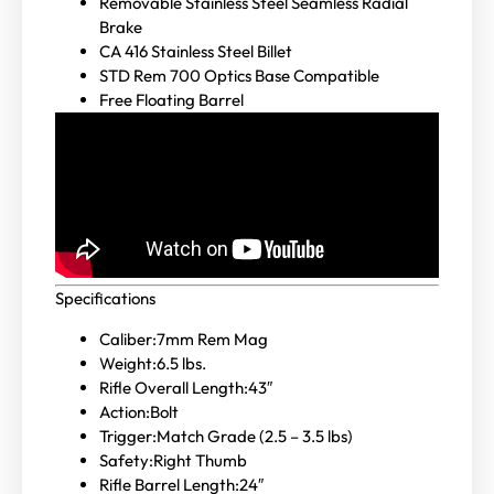
Removable Stainless Steel Seamless Radial
Brake
CA 416 Stainless Steel Billet
STD Rem 700 Optics Base Compatible
Free Floating Barrel
Specifications
Caliber:
7mm Rem Mag
Weight:
6.5 lbs.
Rifle Overall Length:
43″
Action:
Bolt
Trigger:
Match Grade (2.5 – 3.5 lbs)
Safety:
Right Thumb
Rifle Barrel Length:
24″