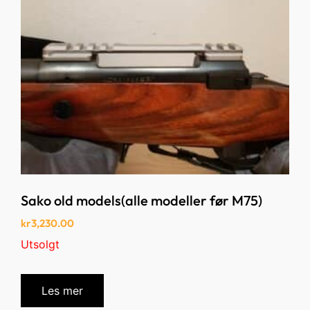
Sako old models(alle modeller før M75)
kr
3,230.00
Utsolgt
Les mer