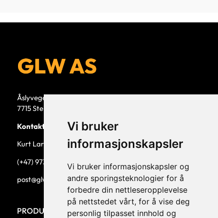
Åslyvegen 5b
7715 Steinkjer
Vi bruker
Kontaktperson
informasjonskapsler
Kurt Larsen, daglig leder.
(+47) 973 33 332
Vi bruker informasjonskapsler og
andre sporingsteknologier for å
post@glw.no
forbedre din nettleseropplevelse
på nettstedet vårt, for å vise deg
PRODUKTKATEGORIER
personlig tilpasset innhold og