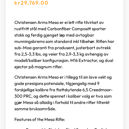
kr
29,769.00
Christensen Arms Mesa er ei lett rifle tilvirket av
rustfritt stål med Carbonfiber Compositt sporter
stokk og ferdig gjenget løp med avtagbar
munningsbrems som standard inkl tilbehør. Riflen har
sub-Moa garanti fra produsent, justerbart avtrekk
fra 2,5-3,3 lbs, og veier fra 2,9-3,3 kg avhengig av
modell/kaliber konfigurasjon. M16 Extractor, og dual
ejector på magnum rifler.
Christensen Arms Mesa er i tillegg til sin lave vekt og
gode presisjons potensiale, tilgjengelig med 9
forskjellige kalibre fra flattskytende 6,5 Creedmoor-
300 PRC, og dette spennet i kaliber valg er hva som
gjør Mesa så allsidig i forhold til andre rifler tiltenkt
samme bruksområde.
Features of the Mesa Rifle: