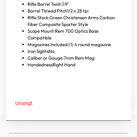
Rifle Barrel Twist:
1:9″
Barrel Thread Pitch
1/2 x 28 tpi
Rifle Stock:
Green Christensen Arms Carbon
Fiber Composite Sporter Style
Scope Mount:
Rem 700 Optics Base
Compatible
Magazines Included:
(1) 4 round magazine
Iron Sights
No
Caliber or Gauge:
7mm Rem Mag
Handedness
Right Hand
Utsolgt