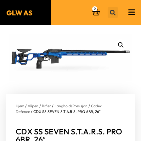
0
Hjem
/
Våpen
/
Rifler
/
Langhold/Presisjon
/
Cadex
Defence
/ CDX SS SEVEN S.T.A.R.S. PRO 6BR, 26″
CDX SS SEVEN S.T.A.R.S. PRO
6BR, 26″