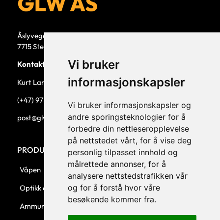
Åslyvegen 5b
7715 Steinkjer
Vi bruker
Kontaktperson
informasjonskapsler
Kurt Larsen, daglig leder.
(+47) 973 33 332
Vi bruker informasjonskapsler og
andre sporingsteknologier for å
post@glw.no
forbedre din nettleseropplevelse
på nettstedet vårt, for å vise deg
PRODUKTKATEGORIER
personlig tilpasset innhold og
målrettede annonser, for å
Våpen
analysere nettstedstrafikken vår
og for å forstå hvor våre
Optikk og montasjer
besøkende kommer fra.
Ammunisjon