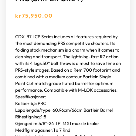
kr
75,950.00
CDX-R7 LCP Series includes all features required by
the most demanding PRS competitive shooters. Its
folding stock mechanism is a charm when it comes to
cleaning and transport. The lightning-fast R7 action
with its 4 lugs 50° bolt throw is a must to save time on
PRS-style stages. Based on a Rem 700 footprint and
combined with a medium contour Bartlein Single
Point Cut match grade fluted barrel for optimum
performance. Compatible with M-LOK accessories.
Spesifikasjoner:
Kaliber:6,5 PRC
Løpalengde/type: 60,96cm/66cm Bartlein Barrel
Riflestigning:1:8
Gjengedim:5/8″-24 TPI MX1 muzzle brake
Medflg magasiner:1 x 7 Rnd