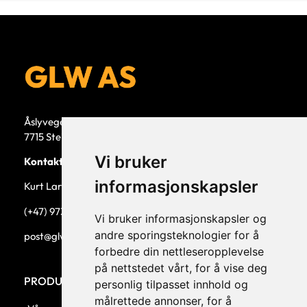
Åslyvegen 5b
7715 Steinkjer
Vi bruker
Kontaktperson
informasjonskapsler
Kurt Larsen, daglig leder.
(+47) 973 33 332
Vi bruker informasjonskapsler og
andre sporingsteknologier for å
post@glw.no
forbedre din nettleseropplevelse
på nettstedet vårt, for å vise deg
PRODUKTKATEGORIER
personlig tilpasset innhold og
målrettede annonser, for å