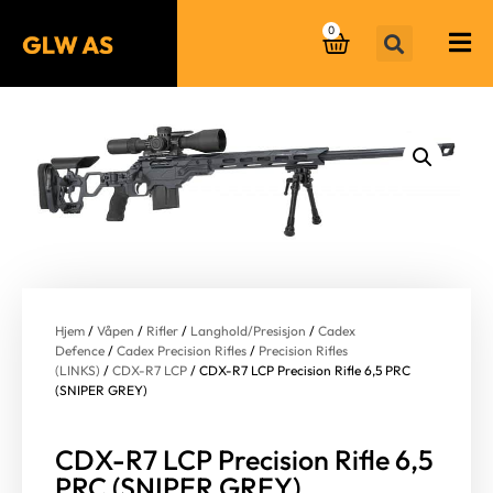
0
Hjem
/
Våpen
/
Rifler
/
Langhold/Presisjon
/
Cadex
Defence
/
Cadex Precision Rifles
/
Precision Rifles
(LINKS)
/
CDX-R7 LCP
/ CDX-R7 LCP Precision Rifle 6,5 PRC
(SNIPER GREY)
CDX-R7 LCP Precision Rifle 6,5
PRC (SNIPER GREY)