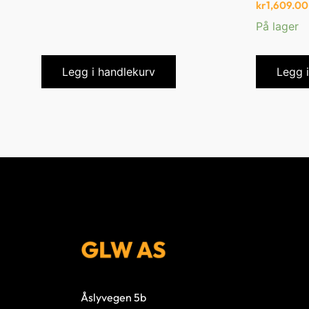
kr
1,609.00
På lager
Legg i handlekurv
Legg 
Åslyvegen 5b