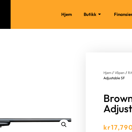
Hjem
Butikk
Finansie
Hjem
/
Våpen
/
Ri
Adjustable SF
Brown
Adjus
kr
17,79