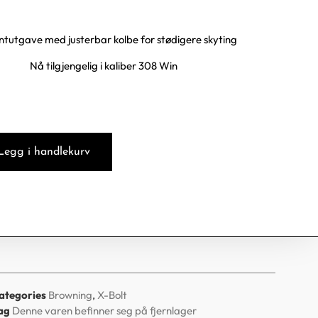
tutgave med justerbar kolbe for stødigere skyting
Nå tilgjengelig i kaliber 308 Win
Legg i handlekurv
ategories
Browning
,
X-Bolt
ag
Denne varen befinner seg på fjernlager