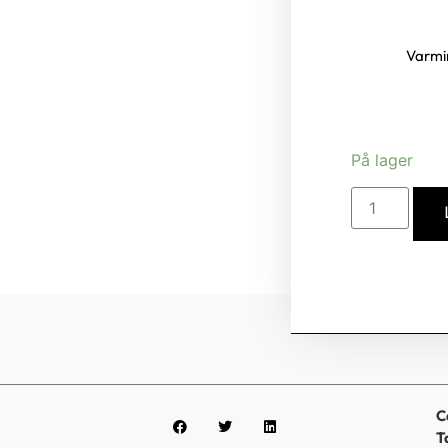
Varmin
På lager
C
T