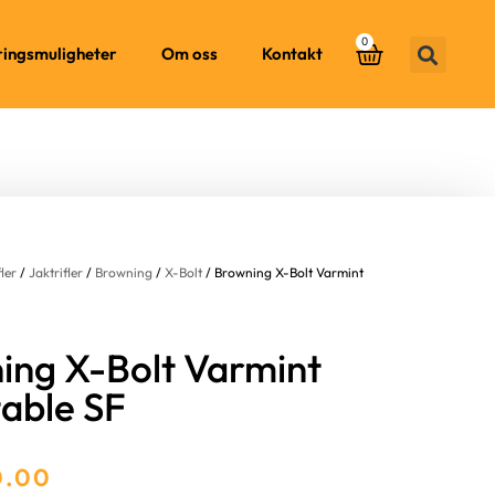
0
ringsmuligheter
Om oss
Kontakt
fler
/
Jaktrifler
/
Browning
/
X-Bolt
/ Browning X-Bolt Varmint
ing X-Bolt Varmint
table SF
0.00