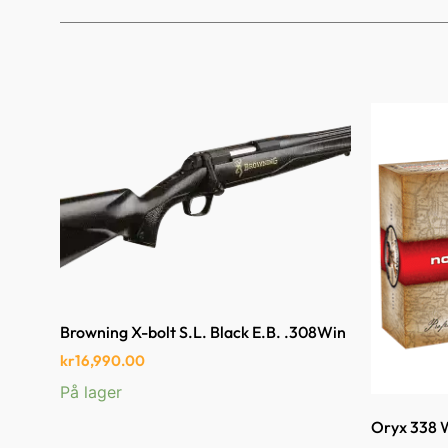
Browning X-bolt S.L. Black E.B. .308Win
kr
16,990.00
På lager
Oryx 338 W