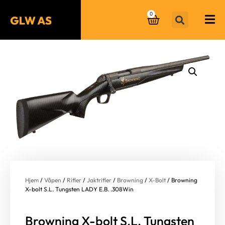
0
Hjem
/
Våpen
/
Rifler
/
Jaktrifler
/
Browning
/
X-Bolt
/ Browning
X-bolt S.L. Tungsten LADY E.B. .308Win
Browning X-bolt S.L. Tungsten