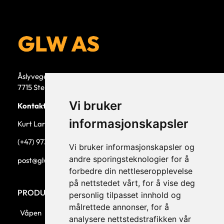
Åslyvegen 5b
7715 Steinkjer
Vi bruker
Kontaktperson
informasjonskapsler
Kurt Larsen, daglig leder.
(+47) 973 33 332
Vi bruker informasjonskapsler og
andre sporingsteknologier for å
post@glw.no
forbedre din nettleseropplevelse
på nettstedet vårt, for å vise deg
PRODUKTKATEGORIER
personlig tilpasset innhold og
målrettede annonser, for å
Våpen
analysere nettstedstrafikken vår