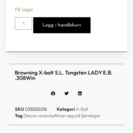
På lager
Legg i handlekurv
Browning X-bolt S.L. Tungsten LADY E.B.
.308Win
SKU
035520218
Kategori
X-Bolt
Tag
Denne varen befinner seg på fjernlager