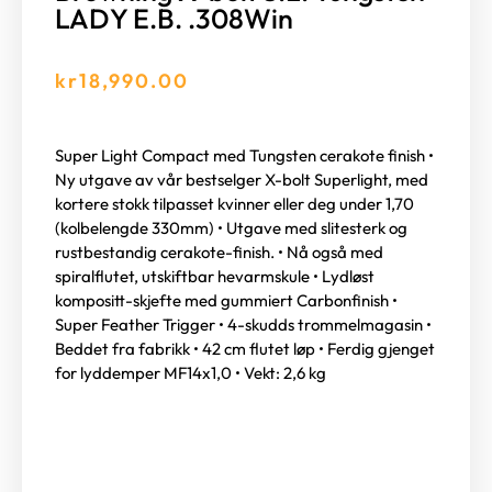
LADY E.B. .308Win
kr
18,990.00
Super Light Compact med Tungsten cerakote finish •
Ny utgave av vår bestselger X-bolt Superlight, med
kortere stokk tilpasset kvinner eller deg under 1,70
(kolbelengde 330mm) • Utgave med slitesterk og
rustbestandig cerakote-finish. • Nå også med
spiralflutet, utskiftbar hevarmskule • Lydløst
kompositt-skjefte med gummiert Carbonfinish •
Super Feather Trigger • 4-skudds trommelmagasin •
Beddet fra fabrikk • 42 cm flutet løp • Ferdig gjenget
for lyddemper MF14x1,0 • Vekt: 2,6 kg