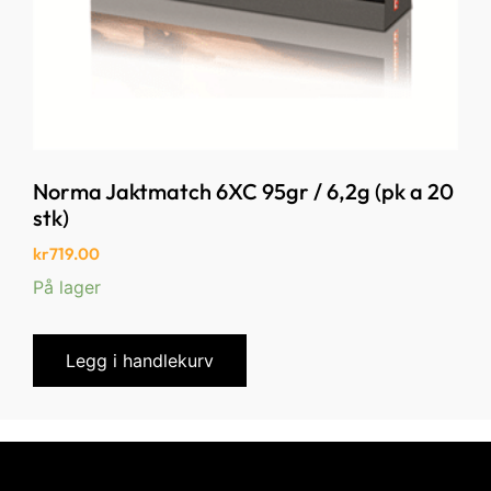
Norma Jaktmatch 6XC 95gr / 6,2g (pk a 20
stk)
kr
719.00
På lager
Legg i handlekurv