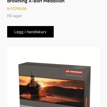
Browning X-bolt Medallion
kr
17,790.00
På lager
Legg i handlekurv