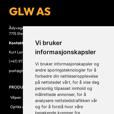
Åslyvegen 5b
7715 Steinkjer
Vi bruker
Kontaktperson
informasjonskapsler
Kurt Larsen, daglig leder.
(+47) 973 33 332
Vi bruker informasjonskapsler og
andre sporingsteknologier for å
post@glw.no
forbedre din nettleseropplevelse
på nettstedet vårt, for å vise deg
PRODUKTKATEGORIER
personlig tilpasset innhold og
målrettede annonser, for å
Våpen
analysere nettstedstrafikken vår
og for å forstå hvor våre
Optikk og montasjer
besøkende kommer fra.