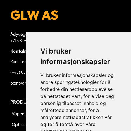
Åslyvegen 5b
7715 Steinkjer
Vi bruker
Kontaktperson
informasjonskapsler
Kurt Larsen, daglig leder.
(+47) 973 33 332
Vi bruker informasjonskapsler og
andre sporingsteknologier for å
post@glw.no
forbedre din nettleseropplevelse
på nettstedet vårt, for å vise deg
PRODUKTKATEGORIER
personlig tilpasset innhold og
målrettede annonser, for å
Våpen
analysere nettstedstrafikken vår
og for å forstå hvor våre
Optikk og montasjer