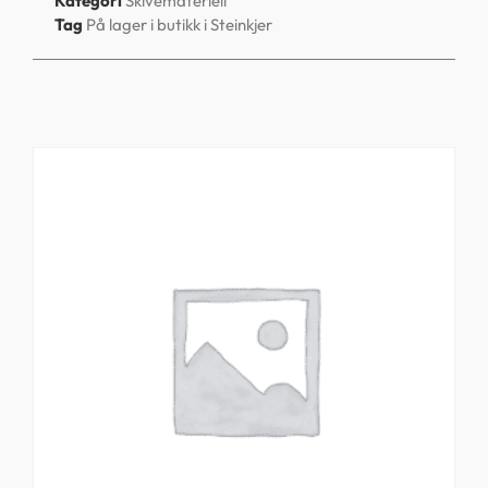
Kategori
Skivemateriell
Tag
På lager i butikk i Steinkjer