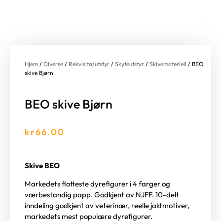
Hjem
/
Diverse
/
Rekvisita/utstyr
/
Skyteutstyr
/
Skivemateriell
/ BEO
skive Bjørn
BEO skive Bjørn
kr
66.00
Skive BEO
Markedets flotteste dyrefigurer i 4 farger og
værbestandig papp. Godkjent av NJFF. 10-delt
inndeling godkjent av veterinær, reelle jaktmotiver,
markedets mest populære dyrefigurer.