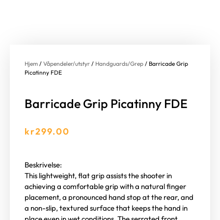
Hjem
/
Våpendeler/utstyr
/
Handguards/Grep
/ Barricade Grip
Picatinny FDE
Barricade Grip Picatinny FDE
kr
299.00
Beskrivelse:
This lightweight, flat grip assists the shooter in
achieving a comfortable grip with a natural finger
placement, a pronounced hand stop at the rear, and
a non-slip, textured surface that keeps the hand in
place even in wet conditions. The serrated front