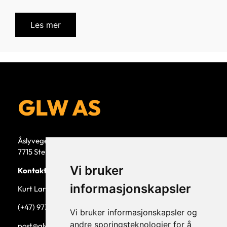
Les mer
Åslyvegen 5b
7715 Steinkjer
Vi bruker
Kontaktperson
informasjonskapsler
Kurt Larsen, daglig leder.
(+47) 973 33 332
Vi bruker informasjonskapsler og
andre sporingsteknologier for å
post@glw.no